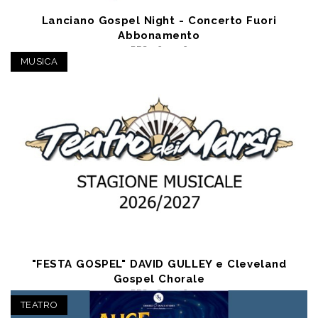
Lanciano Gospel Night - Concerto Fuori
Abbonamento
DEC 26 2026
Lanciano (CH) - TEATRO COMUNALE FEDELE FENAROLI
MUSICA
a partire da € 10,00
"FESTA GOSPEL" DAVID GULLEY e Cleveland
Gospel Chorale
DEC 28 2026
Avezzano (AQ) - Teatro dei Marsi
TEATRO