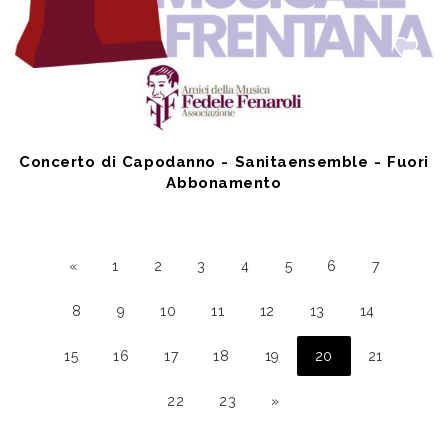
Concerto di Capodanno - Sanitaensemble - Fuori
Abbonamento
JAN 3 2027
Lanciano (CH) - TEATRO COMUNALE FEDELE FENAROLI
a partire da € 10,00
«
1
2
3
4
5
6
7
8
9
10
11
12
13
14
15
16
17
18
19
20
21
22
23
»