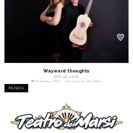
Wayward thoughts
DEC 20 2026
Palermo (PA) - Oratorio Santa Cita
a partire da € 8,00
MUSICA