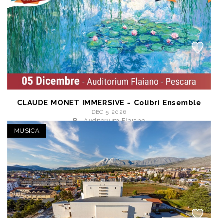
CLAUDE MONET IMMERSIVE - Colibrì Ensemble
DEC 5 2026
- Auditorium Flaiano
a partire da € 16,00
MUSICA