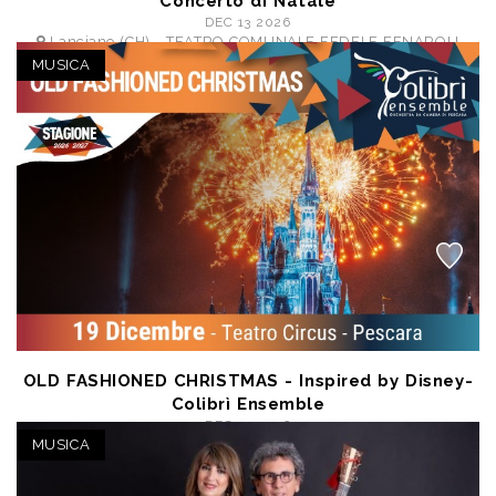
Concerto di Natale
DEC 13 2026
Lanciano (CH) - TEATRO COMUNALE FEDELE FENAROLI
a partire da € 10,00
MUSICA
OLD FASHIONED CHRISTMAS - Inspired by Disney-
Colibrì Ensemble
DEC 19 2026
Pescara (PE) - Teatro Circus
MUSICA
a partire da € 15,00