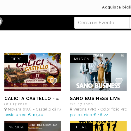
Acquista bigl
FIERE
MUSICA
CALICI A CASTELLO - sabato 17 Ottobre 2026
SANO BUSINESS LIVE BASSI MAESTRO + CDB + DJ ZETA
OCT 17 2026
OCT 17 2026
Novara (NO) - Castello di Novara
Verona (VR) - Colorificio Kroe
posto unico € 10,40
posto unico € 16,22
MUSICA
FIERE