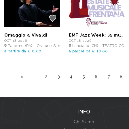
Omaggio a Vivaldi
EMF Jazz Week: la musica coloniale
OCT 18 2026
OCT 18 2026
Palermo (PA) - Oratorio Santa Cita
Lanciano (CH) - TEATRO CO
a partire da € 8,00
a partire da € 10,00
«
1
2
3
4
5
6
7
8
INFO
Chi Siamo