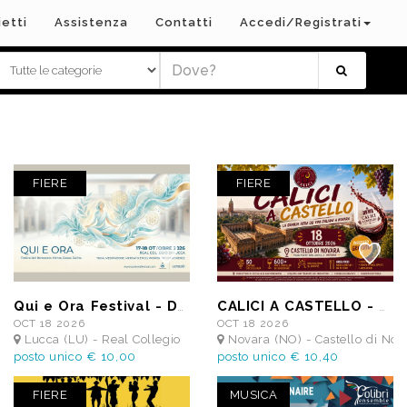
ietti
Assistenza
Contatti
Accedi/Registrati
FIERE
FIERE
Qui e Ora Festival - Domenica 18 Ottobre 2026
CALICI A CASTELLO - domenica 18 Ottobre 2026
OCT 18 2026
OCT 18 2026
n
Lucca (LU) - Real Collegio
Novara (NO) - Castello di Nov
posto unico € 10,00
posto unico € 10,40
FIERE
MUSICA