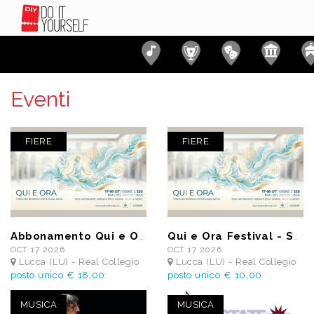
Eventi
FIERE
FIERE
Abbonamento Qui e Ora Festival - 17/18 Ottobre 2026
Qui e Ora Festival - Sabato 17 Ottobre 2026
OCT 17 2026
OCT 17 2026
Lucca (LU) - Real Collegio
Lucca (LU) - Real Collegio
posto unico € 18,00
posto unico € 10,00
MUSICA
MUSICA