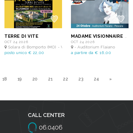
TERRE DI VITE
MADAME VISIONNAIRE - Colibrì Ensemble
OCT 24 2026
OCT 24 2026
VILLA CAVAZZA - CORTE DELLA QUADRA
Solara di Bomporto (MO) - VILLA CAVAZZA - CORTE DELLA Q
- Auditorium Flaiano
posto unico € 22,00
a partire da € 16,00
18
19
20
21
22
23
24
»
CALL CENTER