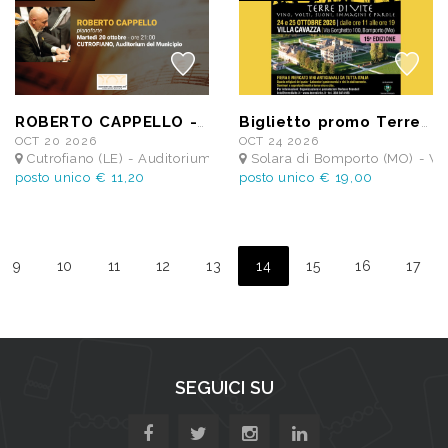
ROBERTO CAPPELLO - Festival I Concerti del Chiostro
Biglietto promo Terre Di Vite -1 Ingresso a scelta tra 24 e 25 Ottobre 2026
OCT 20 2026
OCT 24 2026
MUNALE FEDELE FENAROLI
Cutrofiano (LE) - Auditorium Comunale Cutrofiano
Solara di Bomporto (MO) - 
posto unico € 11,20
posto unico € 19,00
9
10
11
12
13
14
15
16
17
SEGUICI SU