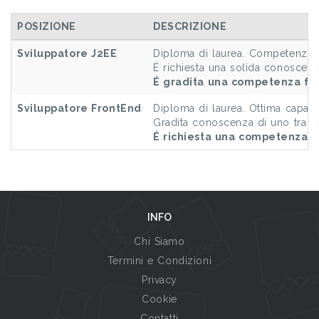
POSIZIONE
DESCRIZIONE
Sviluppatore J2EE
Diploma di laurea. Competenza su
É richiesta una solida conoscenz
É gradita una competenza ful
Sviluppatore FrontEnd
Diploma di laurea. Ottima capa
Gradita conoscenza di uno tra i 
É richiesta una competenza fu
INFO
Chi Siamo
Termini e Condizioni
Privacy
Cookie
Contatti