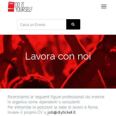
ga('create', 'UA-72257131-1', 'auto'); ga('set', 'anonymizeIp', true);
Toggle
ga('send', 'pageview');
navigat
Lavora con noi
Ricerchiamo le seguenti figure professionali da inserire
in organico come dipendenti o consulenti.
Per entrambe le posizioni la sede di lavoro è Roma.
Inviare il proprio CV a
job@diyticket.it
.