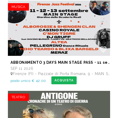
MUSICA
ABBONAMENTO 3 DAYS MAIN STAGE PASS • 11 settembre: Alborosie & Shengen Clan, DJ Gruff feat Gavino Murgia - Lauryyn - Beatrice Dellacasa, after party Dj Gruff • 12 settembre: Altea, Pellegrino, Casino Royale • 13 settembre: Meraz, Teho Teardo & Blixa Bargeld, C'Mon Tigre
SEP 11 2026
Firenze (FI) - Piazzale di Porta Romana, 9 - MAIN STAGE - Giardino delle Scuderie Reali
ACQUISTA
posto unico € 42,00
TEATRO