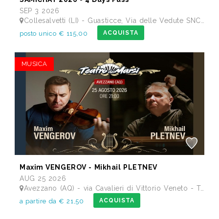
SEP 3 2026
Collesalvetti (LI) - Guasticce, Via delle Vedute SNC - Lago Alberto, Tenuta Bellavista Insuese
ACQUISTA
posto unico € 115,00
MUSICA
Maxim VENGEROV - Mikhail PLETNEV
AUG 25 2026
Avezzano (AQ) - via Cavalieri di Vittorio Veneto - Teatro dei Marsi
ACQUISTA
a partire da € 21,50