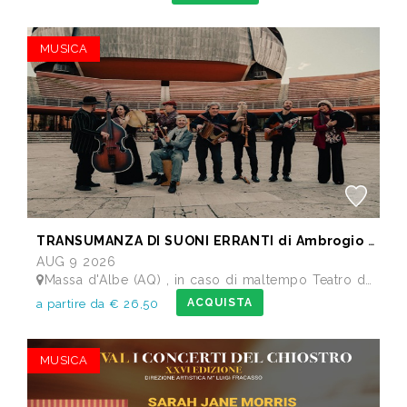
MUSICA
TRANSUMANZA DI SUONI ERRANTI di Ambrogio Sparagna
AUG 9 2026
Massa d'Albe (AQ) , in caso di maltempo Teatro dei Marsi Avezzano AQ - Anfiteatro Romano di Alba Fucens
ACQUISTA
a partire da € 26,50
MUSICA