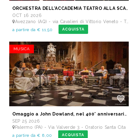
ORCHESTRA DELL’ACCADEMIA TEATRO ALLA SCALA di Milano
OCT 16 2026
Avezzano (AQ) - via Cavalieri di Vittorio Veneto - Teatro dei Marsi
ACQUISTA
a partire da € 11,50
MUSICA
Omaggio a John Dowland, nel 400° anniversario della morte
SEP 25 2026
Palermo (PA) - Via Valverde 3 - Oratorio Santa Cita
ACQUISTA
a partire da € 8,00