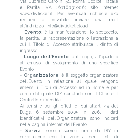
Via Lucrezio Caro n. 51, Roma, Codice Fiscale
e Partita IVA 16716031006; sito internet
www.diyticket.it. Per eventuali richieste e/o
reclami è possibile inviare una mail
all’indirizzo: info@diyticket.cloud ;
-
Evento
: è la manifestazione, lo spettacolo,
la partita, la rappresentazione o l’attrazione a
cui il Titolo di Accesso attribuisce il diritto di
ingresso.
-
Luogo dell’Evento
: è il luogo, all’aperto o
al chiuso, di svolgimento di uno specifico
Evento.
-
Organizzatore
: è il soggetto organizzatore
dell’Evento in relazione al quale vengono
emessi i Titoli di Accesso ed in nome e per
conto del quale DIY conclude con il Cliente il
Contratto di Vendita.
Ai sensi e per gli effetti di cui all’art. 49 del
D.lgs. 6 settembre 2005, n. 206, i dati
identificativi dell’Organizzatore sono indicati
nella pagina internet dell’Evento;
-
Servizi
: sono i servizi forniti da DIY in
correlazione con la vendita dei Titoli di