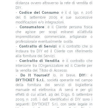
distanza ovvero attraverso la rete di vendita di
DIY.
-
Codice del Consumo
: è il d. lgs. n. 206
del 6 settembre 2005 e sue successive
modificazioni e/o integrazioni.
-
Consumatore
: è il Cliente persona fisica
che agisce per scopi estranei all’attività
imprenditoriale, commerciale, artigianale o
professionale eventualmente svolta.
-
Contratto di Servizi
: è il contratto che si
instaura tra DIY ed il Cliente con riferimento
alla fornitura dei Servizi.
-
Contratto di Vendita
: è il contratto che
intercorre tra l’Organizzatore ed il Cliente per
la vendita del Titolo di Accesso.
-
Do It Yourself
(o, in breve,
DIY
): è
DIYTICKET S.r.l.
, società operante nel campo
della fornitura dei servizi di biglietteria
manuale ed elettronica. Ai sensi e per gli
effetti di cui all’art. 49 del D.lgs. 6 settembre
2005, n. 206, i dati identificativi di DIY sono i
seguenti: DIYTICKET S.r.l. con sede legale in