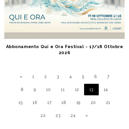
Abbonamento Qui e Ora Festival - 17/18 Ottobre
2026
OCT 17 2026
Lucca (LU) - Real Collegio
posto unico € 18,00
«
1
2
3
4
5
6
7
8
9
10
11
12
13
14
15
16
17
18
19
20
21
22
23
24
»