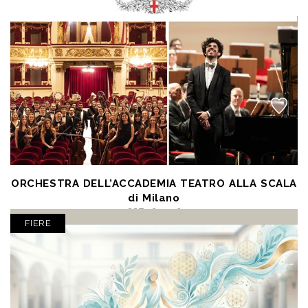
Galatina (LE) - Teatro Cavallino Bianco
posto unico € 11,20
ORCHESTRA DELL’ACCADEMIA TEATRO ALLA SCALA
di Milano
OCT 16 2026
Avezzano (AQ) - Teatro dei Marsi
FIERE
a partire da € 11,50