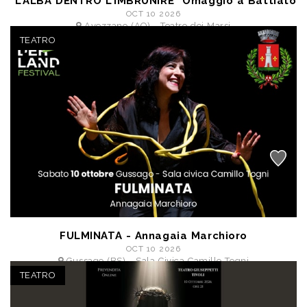
"L’ALBA DENTRO L’IMBRUNIRE" Omaggio a Battiato
OCT 10 2026
Avezzano (AQ) - Teatro dei Marsi
a partire da € 21,50
TEATRO
FULMINATA - Annagaia Marchioro
OCT 10 2026
Gussago (BS) - Sala Civica Camillo Togni
a partire da € 13,00
TEATRO