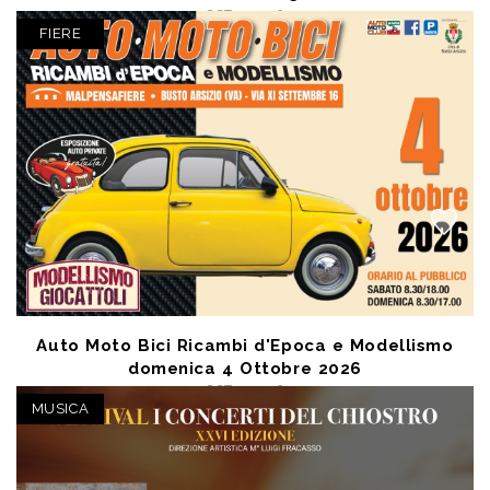
OCT 3 2026
Lanciano (CH) - TEATRO COMUNALE FEDELE FENAROLI
FIERE
posto unico € 11,10
Auto Moto Bici Ricambi d'Epoca e Modellismo
domenica 4 Ottobre 2026
OCT 4 2026
Busto Arsizio (VA) - Malpensa Fiere
MUSICA
posto unico € 8,00