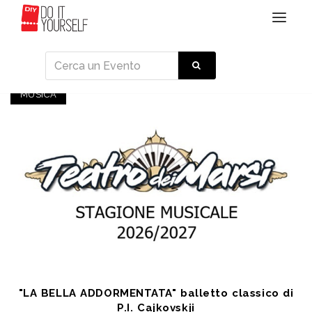
Toggle
navigat
Eventi
MUSICA
"LA BELLA ADDORMENTATA" balletto classico di
P.I. Cajkovskji