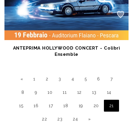
ANTEPRIMA HOLLYWOOD CONCERT - Colibrì
Ensemble
FEB 19 2027
- Auditorium Flaiano
a partire da € 20,00
«
1
2
3
4
5
6
7
8
9
10
11
12
13
14
15
16
17
18
19
20
21
22
23
24
»