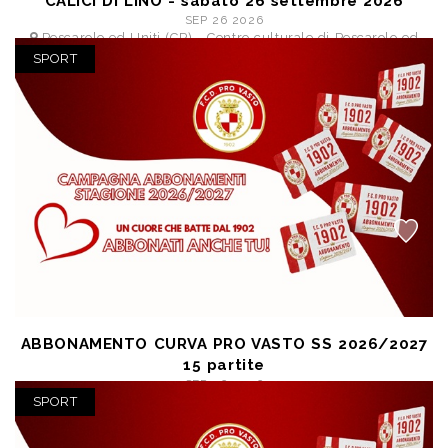
CALICI DI LINO - sabato 26 settembre 2026
SEP 26 2026
Pescarolo ed Uniti (CR) - Centro culturale di Pescarolo ed
Uniti
SPORT
posto unico € 6,40
ABBONAMENTO CURVA PRO VASTO SS 2026/2027
15 partite
SEP 26 2026
Vasto (CH) - Stadio Aragona
SPORT
posto unico € 100,00