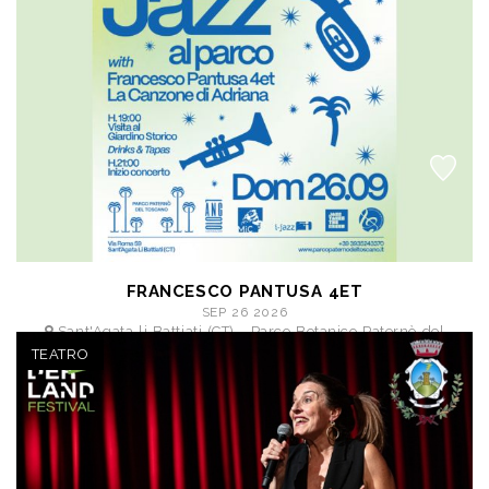
a partire da € 11,00
FRANCESCO PANTUSA 4ET
SEP 26 2026
Sant'Agata li Battiati (CT) - Parco Botanico Paternò del
Toscano
TEATRO
posto unico € 16,50