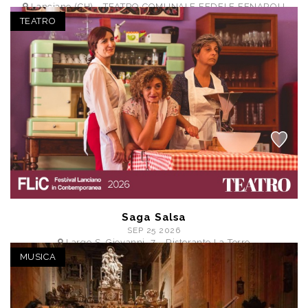
Lanciano (CH) - TEATRO COMUNALE FEDELE FENAROLI
a partire da € 21,00
TEATRO
Saga Salsa
SEP 25 2026
Largo S. Giovanni, 7 - Ristorante La Torre
a partire da € 5,40
MUSICA