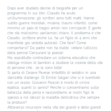
Dopo aver studiato decine di biografie per un
programma tv sui libri, Claudio ha avuto
un’illuminazione: gli scrittori sono tutti matti. Hanno
subito guerre mondiali, miseria, traumi infantili, come
minimo un paio di tragici amori non corrisposti. È gente
che sta malissimo, parliamoci chiaro. Il problema è che
Claudio, scrittore anche lui, ha un figlio di 4 anni che
manifesta già velleità autoriali. Che fare? Come
comportarsi? Da padre non ha dubbi: vietare l’utilizzo
della penna! Censurare la poesia!
Ma soprattutto contrastare un sistema educativo che
obbliga milioni di bambini a studiare la visione della vita
di persone che… se la sono tolta!
Si parla di Cesare Pavese imbottito di sedativi in una
stanzetta d’albergo. Di Emilio Salgari che si è sventrato
con un rasoio. Giovanni Pascoli è morto di cirrosi
epatica, quanti lo sanno? Perché ci concentriamo sulla
bellezza della perla e nascondiamo ai nostri figli (e
spesso a noi stessi) la malattia dell’ostrica che sempre
la produce?
Attraverso incursioni nella vita dei grandi e delle grandi