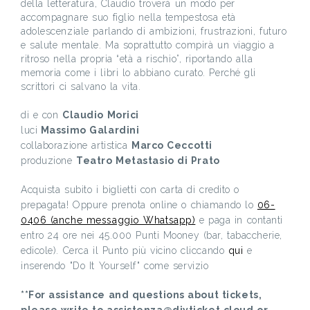
della letteratura, Claudio troverà un modo per
accompagnare suo figlio nella tempestosa età
adolescenziale parlando di ambizioni, frustrazioni, futuro
e salute mentale. Ma soprattutto compirà un viaggio a
ritroso nella propria “età a rischio”, riportando alla
memoria come i libri lo abbiano curato. Perché gli
scrittori ci salvano la vita.
di e con
Claudio Morici
luci
Massimo Galardini
collaborazione artistica
Marco Ceccotti
produzione
Teatro Metastasio di Prato
Acquista subito i biglietti con carta di credito o
prepagata! Oppure prenota online o chiamando lo
06-
0406 (anche messaggio Whatsapp)
e paga in contanti
entro 24 ore nei 45.000 Punti Mooney (bar, tabaccherie,
edicole). Cerca il Punto più vicino cliccando
qui
e
inserendo "Do It Yourself" come servizio
**For assistance and questions about tickets,
please write to assistenza@diyticket.cloud or