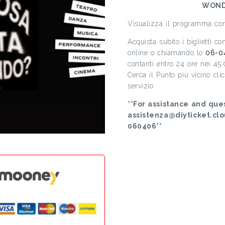
WOND
Visualizza il programma c
Acquista subito i biglietti c
online o chiamando lo
06-0
contanti entro 24 ore nei 45
Cerca il Punto più vicino cl
servizio
**For assistance and ques
assistenza@diyticket.cl
060406**