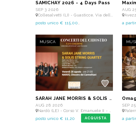
SAMICHAY 2026 - 4 Days Pass
SEP 3 2026
AUG 2
Collesalvetti (LI) - Guasticce, Via delle Vedute SNC - Lago Alberto, Tenuta Bellavista Insuese
Avezzano (A
posto unico € 115,00
a parti
MUSICA
MUS
SARAH JANE MORRIS & SOLIS STRING QUARTET - Festival I Concerti del Chiostro
AUG 28 2026
SEP 25
Nardò (LE) - Corso V. Emanuele II - Chiostro dei Carmelitani
Palermo 
ACQUISTA
posto unico € 11,20
a part