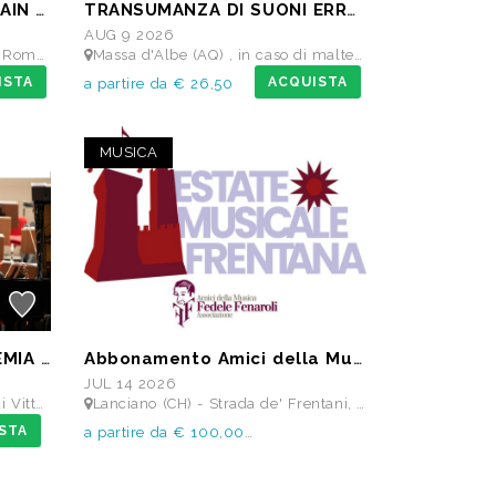
ABBONAMENTO 3 DAYS MAIN STAGE PASS • 11 settembre: Alborosie & Shengen Clan, DJ Gruff feat Gavino Murgia - Lauryyn - Beatrice Dellacasa, after party Dj Gruff • 12 settembre: Altea, Pellegrino, Casino Royale • 13 settembre: Meraz, Teho Teardo & Blixa Bargeld, C'Mon Tigre
TRANSUMANZA DI SUONI ERRANTI di Ambrogio Sparagna
AUG 9 2026
cuderie Reali
Massa d'Albe (AQ) , in caso di maltempo Teatro dei Marsi Avezzano AQ - Anfiteatro Romano di Alba Fucens
ISTA
ACQUISTA
a partire da € 26,50
MUSICA
ORCHESTRA DELL’ACCADEMIA TEATRO ALLA SCALA di Milano
Abbonamento Amici della Musica Fedele Fenaroli 17 Concerti dal 14/07 al13/12 2026
JUL 14 2026
 dei Marsi
Lanciano (CH) - Strada de' Frentani, 6 - TEATRO COMUNALE FEDELE FENAROLI
STA
a partire da € 100,00