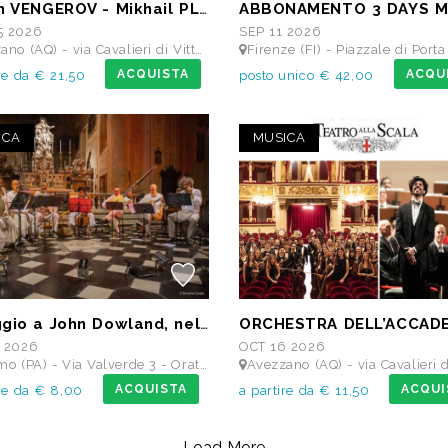
Maxim VENGEROV - Mikhail PLETNEV
5 2026
SEP 11 2026
Q) - via Cavalieri di Vittorio Veneto - Teatro dei Marsi
Firenze (FI) - Piazzale di Porta Romana, 9 - MAIN STAGE - Giardino delle S
ACQUISTA
ACQU
re da € 21,50
posto unico € 42,00
ICA
MUSICA
Omaggio a John Dowland, nel 400° anniversario della morte
 2026
OCT 16 2026
(PA) - Via Valverde 3 - Oratorio Santa Cita
Avezzano (AQ) - via Cavalieri di Vittorio Veneto - Teatro
ACQUISTA
ACQUI
ire da € 8,00
a partire da € 11,50
Load More