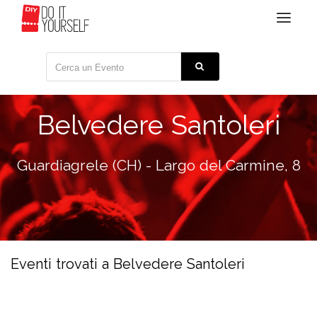
Toggle
navigat
Belvedere Santoleri
Guardiagrele (CH) - Largo del Carmine, 8
Eventi trovati a Belvedere Santoleri