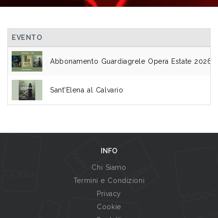
TUTTI GLI EVENTI
EVENTO
Abbonamento Guardiagrele Opera Estate 2026
Sant'Elena al Calvario
INFO
Chi Siamo
Termini e Condizioni
Privacy
Cookie