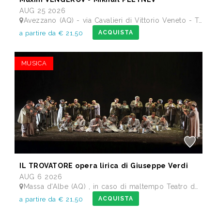
AUG 25 2026
Avezzano (AQ) - via Cavalieri di Vittorio Veneto - Teatro dei Marsi
ACQUISTA
a partire da € 21,50
MUSICA
IL TROVATORE opera lirica di Giuseppe Verdi
AUG 6 2026
Massa d'Albe (AQ) , in caso di maltempo Teatro dei Marsi Avezzano AQ - Anfiteatro Romano di Alba Fucens
ACQUISTA
a partire da € 21,50