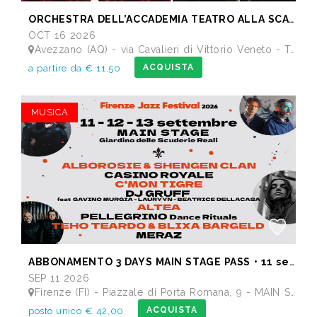
ORCHESTRA DELL’ACCADEMIA TEATRO ALLA SCALA di Milano
OCT 16 2026
Avezzano (AQ) - via Cavalieri di Vittorio Veneto - Teatro dei Marsi
ACQUISTA
a partire da € 11,50
MUSICA
ABBONAMENTO 3 DAYS MAIN STAGE PASS • 11 settembre: Alborosie & Shengen Clan, DJ Gruff feat Gavino Murgia - Lauryyn - Beatrice Dellacasa, after party Dj Gruff • 12 settembre: Altea, Pellegrino, Casino Royale • 13 settembre: Meraz, Teho Teardo & Blixa Bargeld, C'Mon Tigre
SEP 11 2026
Firenze (FI) - Piazzale di Porta Romana, 9 - MAIN STAGE - Giardino delle Scuderie Reali
ACQUISTA
posto unico € 42,00