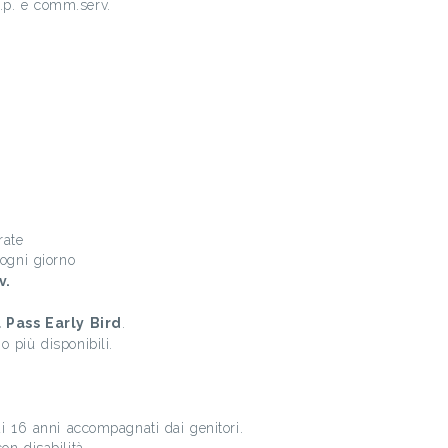
d.p. e comm.serv.
rate
 ogni giorno
v.
 Pass Early Bird
.
 più disponibili.
di 16 anni accompagnati dai genitori.