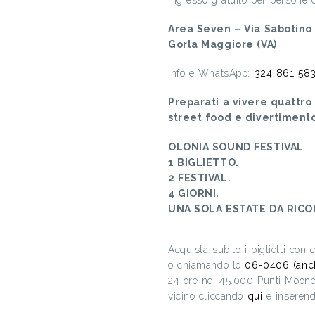
Ingresso gratuito per persone c
Area Seven – Via Sabotino
Gorla Maggiore (VA)
Info e WhatsApp:
324 861 58
Preparati a vivere quattro 
street food e divertiment
OLONIA SOUND FESTIVAL
1 BIGLIETTO.
2 FESTIVAL.
4 GIORNI.
UNA SOLA ESTATE DA RICOR
Acquista subito i biglietti con
o chiamando lo
06-0406 (anc
24 ore nei 45.000 Punti Mooney 
vicino cliccando
qui
e inserend