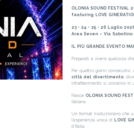
OLONIA SOUND FESTIVAL 2
featuring LOVE GINERATION 
23 • 24 • 25 • 26 Luglio 202
Area Seven – Via Sabotino
IL PIÙ GRANDE EVENTO MAI
Preparati a vivere qualcosa ch
Per quattro giorni consecutivi,
città del divertimento
, dov
intrattenimento si uniranno in
Nasce
OLONIA SOUND FEST
italiana.
Un format rivoluzionario che un
l’esperienza unica di
LOVE GI
d’Italia.