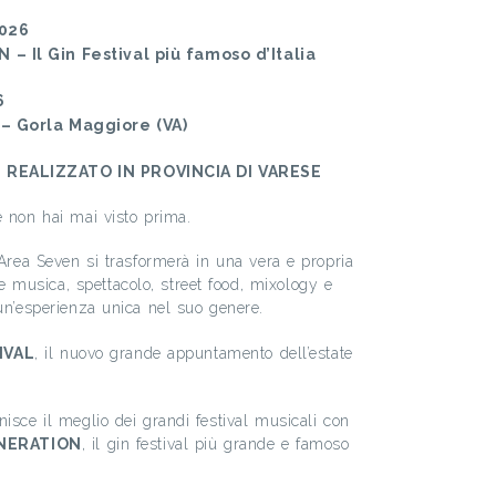
026
– Il Gin Festival più famoso d’Italia
6
 – Gorla Maggiore (VA)
 REALIZZATO IN PROVINCIA DI VARESE
e non hai mai visto prima.
 Area Seven si trasformerà in una vera e propria
e musica, spettacolo, street food, mixology e
 un’esperienza unica nel suo genere.
IVAL
, il nuovo grande appuntamento dell’estate
isce il meglio dei grandi festival musicali con
NERATION
, il gin festival più grande e famoso