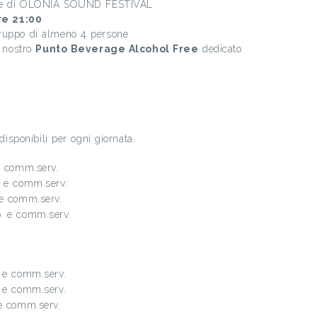
rate di OLONIA SOUND FESTIVAL
re 21:00
gruppo di almeno 4 persone
l nostro
Punto Beverage Alcohol Free
dedicato
 disponibili per ogni giornata.
e comm.serv.
. e comm.serv.
 e comm.serv.
. e comm.serv.
 e comm.serv.
 e comm.serv.
e comm.serv.