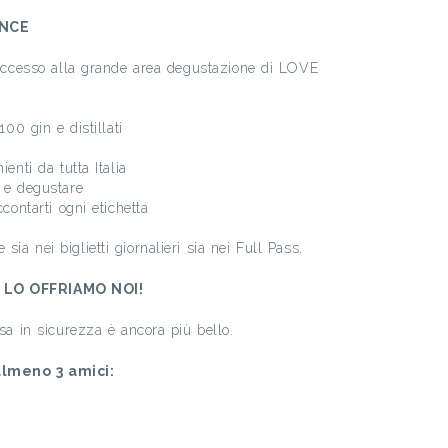
ENCE
l’accesso alla grande area degustazione di LOVE
100 gin e distillati
ienti da tutta Italia
e e degustare
ccontarti ogni etichetta
ia nei biglietti giornalieri sia nei Full Pass.
E LO OFFRIAMO NOI!
asa in sicurezza è ancora più bello.
almeno 3 amici: