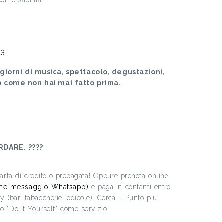
on disabilità.
33
giorni di musica, spettacolo, degustazioni,
o come non hai mai fatto prima.
DARE. ????
 carta di credito o prepagata! Oppure prenota online
he messaggio Whatsapp)
e paga in contanti entro
(bar, tabaccherie, edicole). Cerca il Punto più
o "Do It Yourself" come servizio