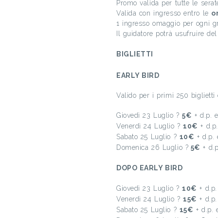
Promo valida per tutte le se
Valida con ingresso entro le
o
1 ingresso omaggio per ogni 
Il guidatore potrà usufruire de
BIGLIETTI
EARLY BIRD
Valido per i primi 250 biglietti
Giovedì 23 Luglio ?
5€
+ d.p. 
Venerdì 24 Luglio ?
10€
+ d.p
Sabato 25 Luglio ?
10€
+ d.p.
Domenica 26 Luglio ?
5€
+ d.p
DOPO EARLY BIRD
Giovedì 23 Luglio ?
10€
+ d.p.
Venerdì 24 Luglio ?
15€
+ d.p.
Sabato 25 Luglio ?
15€
+ d.p. 