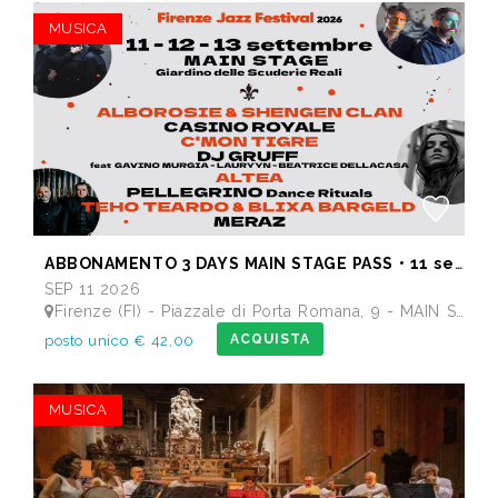
MUSICA
ABBONAMENTO 3 DAYS MAIN STAGE PASS • 11 settembre: Alborosie & Shengen Clan, DJ Gruff feat Gavino Murgia - Lauryyn - Beatrice Dellacasa, after party Dj Gruff • 12 settembre: Altea, Pellegrino, Casino Royale • 13 settembre: Meraz, Teho Teardo & Blixa Bargeld, C'Mon Tigre
SEP 11 2026
Firenze (FI) - Piazzale di Porta Romana, 9 - MAIN STAGE - Giardino delle Scuderie Reali
ACQUISTA
posto unico € 42,00
MUSICA