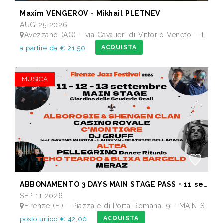
Maxim VENGEROV - Mikhail PLETNEV
AUG 25 2026
Avezzano (AQ) - via Cavalieri di Vittorio Veneto - Teatro dei Marsi
ACQUISTA
a partire da € 21,50
MUSICA
ABBONAMENTO 3 DAYS MAIN STAGE PASS • 11 settembre: Alborosie & Shengen Clan, DJ Gruff feat Gavino Murgia - Lauryyn - Beatrice Dellacasa, after party Dj Gruff • 12 settembre: Altea, Pellegrino, Casino Royale • 13 settembre: Meraz, Teho Teardo & Blixa Bargeld, C'Mon Tigre
SEP 11 2026
Firenze (FI) - Piazzale di Porta Romana, 9 - MAIN STAGE - Giardino delle Scuderie Reali
ACQUISTA
posto unico € 42,00