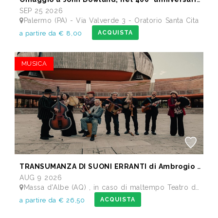
SEP 25 2026
Palermo (PA) - Via Valverde 3 - Oratorio Santa Cita
ACQUISTA
a partire da € 8,00
MUSICA
TRANSUMANZA DI SUONI ERRANTI di Ambrogio Sparagna
AUG 9 2026
Massa d'Albe (AQ) , in caso di maltempo Teatro dei Marsi Avezzano AQ - Anfiteatro Romano di Alba Fucens
ACQUISTA
a partire da € 26,50