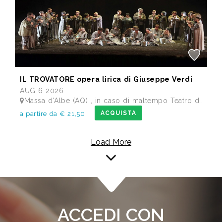
IL TROVATORE opera lirica di Giuseppe Verdi
AUG 6 2026
Massa d'Albe (AQ) , in caso di maltempo Teatro dei Marsi Avezzano AQ - Anfiteatro Romano di Alba Fucens
ACQUISTA
a partire da € 21,50
Load More
ACCEDI CON