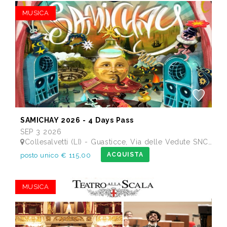
MUSICA
SAMICHAY 2026 - 4 Days Pass
SEP 3 2026
Collesalvetti (LI) - Guasticce, Via delle Vedute SNC - Lago Alberto, Tenuta Bellavista Insuese
ACQUISTA
posto unico € 115,00
MUSICA