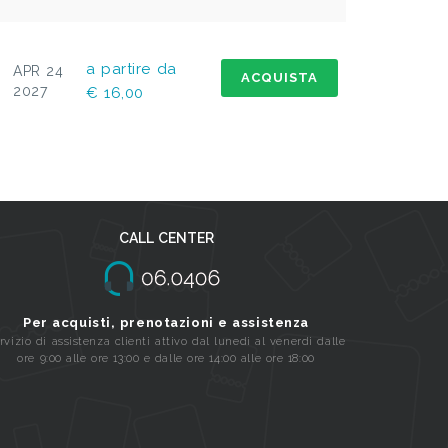
a partire da
APR 24
ACQUISTA
2027
€ 16,00
CALL CENTER
Per acquisti, prenotazioni e assistenza
rvizio di assistenza clienti attivo dal lunedi al venerdi dalle
ore 9:00 alle ore 13:00 e dalle ore 14:00 alle ore 18:00