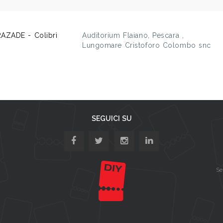
AZADE - Colibrì
Auditorium Flaiano, Pescara ,
Lungomare Cristoforo Colombo snc
SEGUICI SU
Se