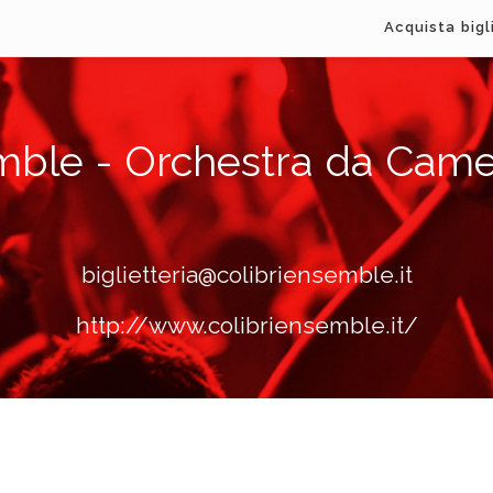
Acquista bigl
emble - Orchestra da Came
biglietteria@colibriensemble.it
http://www.colibriensemble.it/