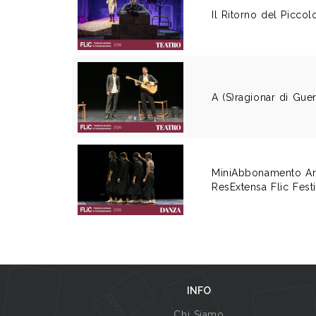
Il Ritorno del Piccol
A (S)ragionar di Guer
MiniAbbonamento Ar
ResExtensa Flic Fest
INFO
Chi Siamo