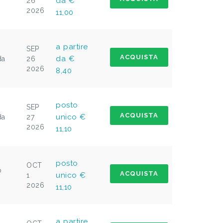
da €
26
2026
11,00
a partire
SEP
ACQUISTA
da €
da
26
2026
8,40
posto
SEP
ACQUISTA
unico €
da
27
2026
11,10
posto
OCT
o
ACQUISTA
unico €
1
2026
11,10
a partire