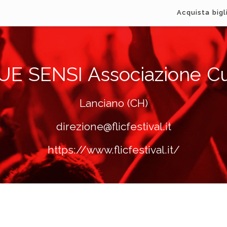
Acquista bigl
UE SENSI Associazione Cu
Lanciano (CH)
direzione@flicfestival.it
https://www.flicfestival.it/