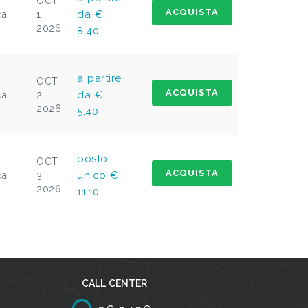
OCT
ACQUISTA
da €
da
1
2026
8,40
a partire
OCT
ACQUISTA
da €
da
2
2026
5,40
posto
OCT
ACQUISTA
unico €
da
3
2026
11,10
CALL CENTER