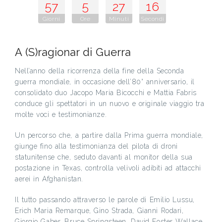
57
5
27
15
Giorni
Ore
Minuti
Secondi
A (S)ragionar di Guerra
Nell’anno della ricorrenza della fine della Seconda
guerra mondiale, in occasione dell’80° anniversario, il
consolidato duo Jacopo Maria Bicocchi e Mattia Fabris
conduce gli spettatori in un nuovo e originale viaggio tra
molte voci e testimonianze.
Un percorso che, a partire dalla Prima guerra mondiale,
giunge fino alla testimonianza del pilota di droni
statunitense che, seduto davanti al monitor della sua
postazione in Texas, controlla velivoli adibiti ad attacchi
aerei in Afghanistan.
Il tutto passando attraverso le parole di Emilio Lussu,
Erich Maria Remarque, Gino Strada, Gianni Rodari,
Giorgio Gaber, Bruce Springsteen, David Foster Wallace