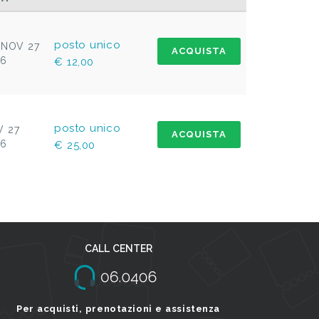
posto unico
 NOV 27
ACQUISTA
26
€ 12,00
posto unico
V 27
ACQUISTA
26
€ 25,00
CALL CENTER
Per acquisti, prenotazioni e assistenza