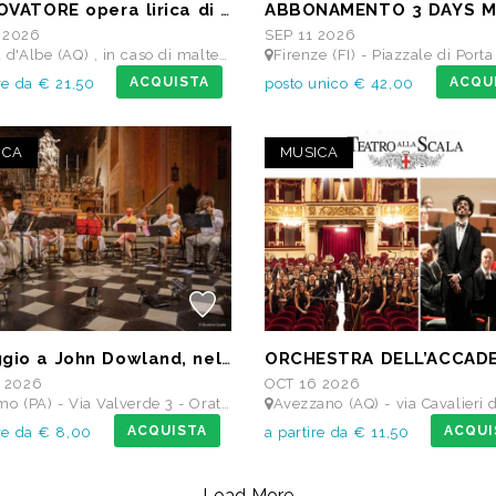
IL TROVATORE opera lirica di Giuseppe Verdi
 2026
SEP 11 2026
) , in caso di maltempo Teatro dei Marsi Avezzano AQ - Anfiteatro Romano di Alba Fucens
Firenze (FI) - Piazzale di Porta Romana, 9 - MAIN STAGE - Giardino delle S
ACQUISTA
ACQU
re da € 21,50
posto unico € 42,00
ICA
MUSICA
Omaggio a John Dowland, nel 400° anniversario della morte
 2026
OCT 16 2026
(PA) - Via Valverde 3 - Oratorio Santa Cita
Avezzano (AQ) - via Cavalieri di Vittorio Veneto - Teatro
ACQUISTA
ACQUI
ire da € 8,00
a partire da € 11,50
Load More