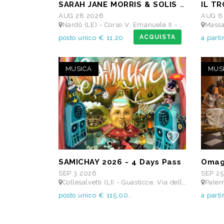
SARAH JANE MORRIS & SOLIS STRING QUARTET - Festival I Concerti del Chiostro
AUG 28 2026
AUG 6
Nardò (LE) - Corso V. Emanuele II - Chiostro dei Carmelitani
Massa d'Albe (AQ
ACQUISTA
posto unico € 11,20
a parti
MUSICA
MUS
SAMICHAY 2026 - 4 Days Pass
SEP 3 2026
SEP 25
Collesalvetti (LI) - Guasticce, Via delle Vedute SNC - Lago Alberto, Tenuta Bellavista Insuese
Palermo 
posto unico € 115,00
a part