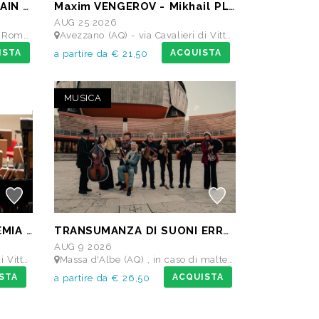
ABBONAMENTO 3 DAYS MAIN STAGE PASS • 11 settembre: Alborosie & Shengen Clan, DJ Gruff feat Gavino Murgia - Lauryyn - Beatrice Dellacasa, after party Dj Gruff • 12 settembre: Altea, Pellegrino, Casino Royale • 13 settembre: Meraz, Teho Teardo & Blixa Bargeld, C'Mon Tigre
Maxim VENGEROV - Mikhail PLETNEV
AUG 25 2026
cuderie Reali
Avezzano (AQ) - via Cavalieri di Vittorio Veneto - Teatro dei Marsi
ISTA
ACQUISTA
a partire da € 21,50
MUSICA
ORCHESTRA DELL’ACCADEMIA TEATRO ALLA SCALA di Milano
TRANSUMANZA DI SUONI ERRANTI di Ambrogio Sparagna
AUG 9 2026
 dei Marsi
Massa d'Albe (AQ) , in caso di maltempo Teatro dei Marsi Avezzano AQ - Anfiteatro Romano di Alba Fucens
STA
ACQUISTA
a partire da € 26,50