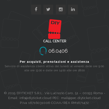
CALL CENTER
Per acquisti, prenotazioni e assistenza
Servizio di assistenza clienti attivo dal lunedi al venerdi dalle ore 9:00
alle ore 13:00 e dalle ore 14:00 alle ore 18:00
© 2015 DIYTICKET S.R.L. Via Lucrezio Caro, 51 – 00193 Roma -
Email: info@diyticket.cloud PEC: mail@pec.diyticket.cloud
P.Iva 16716031006 CCIAA/REA RM1671472