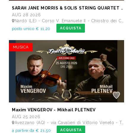
SARAH JANE MORRIS & SOLIS STRING QUARTET - Festival I Concerti del Chiostro
AUG 28 2026
Nardò (LE) - Corso V. Emanuele II - Chiostro dei Carmelitani
ACQUISTA
posto unico € 11,20
MUSICA
Maxim VENGEROV - Mikhail PLETNEV
AUG 25 2026
Avezzano (AQ) - via Cavalieri di Vittorio Veneto - Teatro dei Marsi
ACQUISTA
a partire da € 21,50