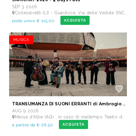
SEP 3 2026
Collesalvetti (LI) - Guasticce, Via delle Vedute SNC - Lago Alberto, Tenuta Bellavista Insuese
ACQUISTA
posto unico € 115,00
MUSICA
TRANSUMANZA DI SUONI ERRANTI di Ambrogio Sparagna
AUG 9 2026
Massa d'Albe (AQ) , in caso di maltempo Teatro dei Marsi Avezzano AQ - Anfiteatro Romano di Alba Fucens
ACQUISTA
a partire da € 26,50