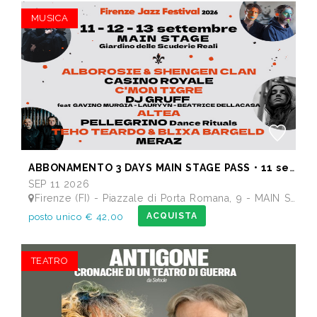
MUSICA
ABBONAMENTO 3 DAYS MAIN STAGE PASS • 11 settembre: Alborosie & Shengen Clan, DJ Gruff feat Gavino Murgia - Lauryyn - Beatrice Dellacasa, after party Dj Gruff • 12 settembre: Altea, Pellegrino, Casino Royale • 13 settembre: Meraz, Teho Teardo & Blixa Bargeld, C'Mon Tigre
SEP 11 2026
Firenze (FI) - Piazzale di Porta Romana, 9 - MAIN STAGE - Giardino delle Scuderie Reali
ACQUISTA
posto unico € 42,00
TEATRO