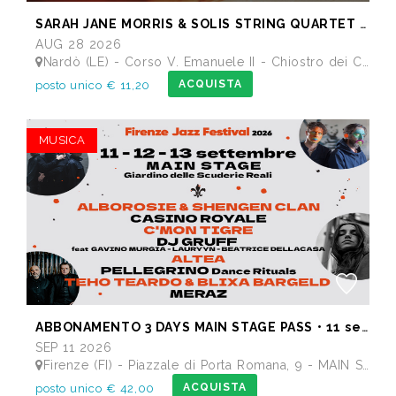
SARAH JANE MORRIS & SOLIS STRING QUARTET - Festival I Concerti del Chiostro
AUG 28 2026
Nardò (LE) - Corso V. Emanuele II - Chiostro dei Carmelitani
ACQUISTA
posto unico € 11,20
MUSICA
ABBONAMENTO 3 DAYS MAIN STAGE PASS • 11 settembre: Alborosie & Shengen Clan, DJ Gruff feat Gavino Murgia - Lauryyn - Beatrice Dellacasa, after party Dj Gruff • 12 settembre: Altea, Pellegrino, Casino Royale • 13 settembre: Meraz, Teho Teardo & Blixa Bargeld, C'Mon Tigre
SEP 11 2026
Firenze (FI) - Piazzale di Porta Romana, 9 - MAIN STAGE - Giardino delle Scuderie Reali
ACQUISTA
posto unico € 42,00