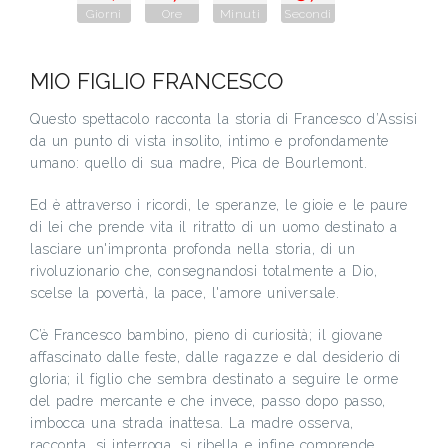
Giorni
Ore
Minuti
Secondi
MIO FIGLIO FRANCESCO
Questo spettacolo racconta la storia di Francesco d’Assisi
da un punto di vista insolito, intimo e profondamente
umano: quello di sua madre, Pica de Bourlemont.
Ed è attraverso i ricordi, le speranze, le gioie e le paure
di lei che prende vita il ritratto di un uomo destinato a
lasciare un'impronta profonda nella storia, di un
rivoluzionario che, consegnandosi totalmente a Dio,
scelse la povertà, la pace, l'amore universale.
C’è Francesco bambino, pieno di curiosità; il giovane
affascinato dalle feste, dalle ragazze e dal desiderio di
gloria; il figlio che sembra destinato a seguire le orme
del padre mercante e che invece, passo dopo passo,
imbocca una strada inattesa. La madre osserva,
racconta, si interroga, si ribella e infine comprende,