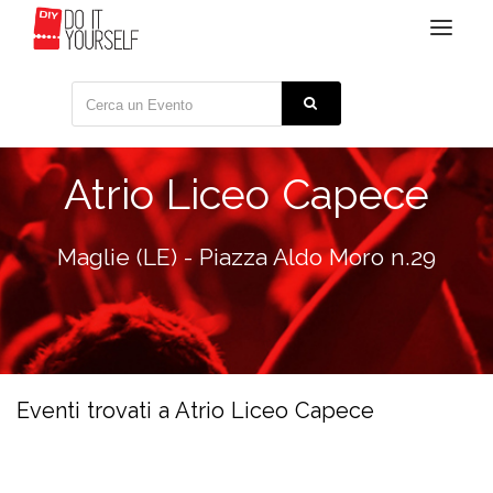
Toggle
navigat
Atrio Liceo Capece
Maglie (LE) - Piazza Aldo Moro n.29
Eventi trovati a Atrio Liceo Capece