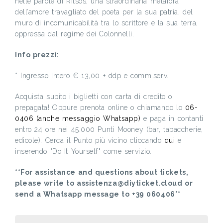
nelle parole di Ritsos, una straordinaria metafora
dell’amore travagliato del poeta per la sua patria, del
muro di incomunicabilità tra lo scrittore e la sua terra,
oppressa dal regime dei Colonnelli.
Info prezzi:
* Ingresso Intero € 13,00 + ddp e comm.serv.
Acquista subito i biglietti con carta di credito o
prepagata! Oppure prenota online o chiamando lo
06-
0406 (anche messaggio Whatsapp)
e paga in contanti
entro 24 ore nei 45.000 Punti Mooney (bar, tabaccherie,
edicole). Cerca il Punto più vicino cliccando
qui
e
inserendo "Do It Yourself" come servizio.
**For assistance and questions about tickets,
please write to assistenza@diyticket.cloud or
send a Whatsapp message to +39 060406**