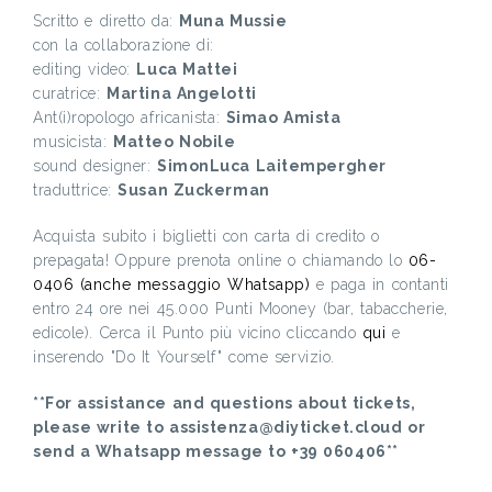
Scritto e diretto da:
Muna Mussie
con la collaborazione di:
editing video:
Luca Mattei
curatrice:
Martina Angelotti
Ant(i)ropologo africanista:
Simao Amista
musicista:
Matteo Nobile
sound designer:
SimonLuca Laitempergher
traduttrice:
Susan Zuckerman
Acquista subito i biglietti con carta di credito o
prepagata! Oppure prenota online o chiamando lo
06-
0406 (anche messaggio Whatsapp)
e paga in contanti
entro 24 ore nei 45.000 Punti Mooney (bar, tabaccherie,
edicole). Cerca il Punto più vicino cliccando
qui
e
inserendo "Do It Yourself" come servizio.
**For assistance and questions about tickets,
please write to assistenza@diyticket.cloud or
send a Whatsapp message to +39 060406**