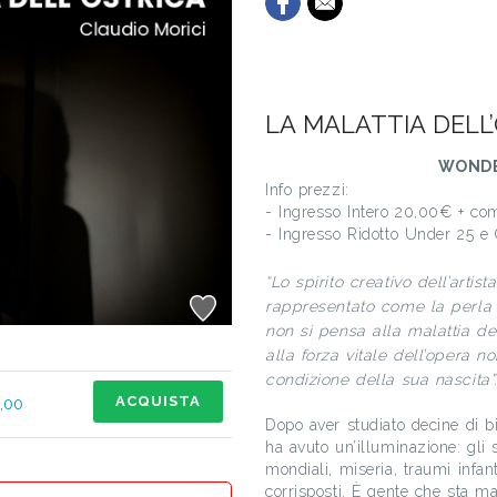
LA MALATTIA DELL’O
WONDE
Info prezzi:
- Ingresso Intero 20,00€ + co
- Ingresso Ridotto Under 25 e
“Lo spirito creativo dell’arti
rappresentato come la perla 
non si pensa alla malattia de
alla forza vitale dell’opera 
condizione della sua nascita”
ACQUISTA
,00
Dopo aver studiato decine di b
ha avuto un’illuminazione: gli s
mondiali, miseria, traumi infan
corrisposti. È gente che sta ma