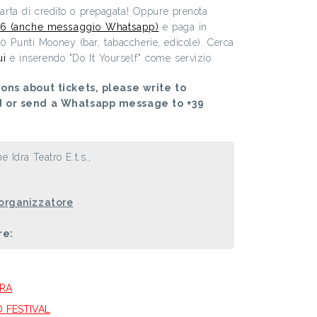
 carta di credito o prepagata! Oppure prenota
6 (anche messaggio Whatsapp)
e paga in
00 Punti Mooney (bar, tabaccherie, edicole). Cerca
ui
e inserendo "Do It Yourself" come servizio
ons about tickets, please write to
d or send a Whatsapp message to +39
e Idra Teatro E.t.s.,
 organizzatore
re:
FRA
D FESTIVAL