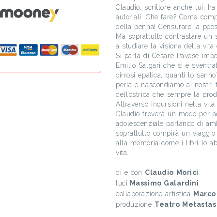
Claudio, scrittore anche lui, ha
autoriali. Che fare? Come compo
della penna! Censurare la poes
Ma soprattutto contrastare un 
a studiare la visione della vita
Si parla di Cesare Pavese imbot
Emilio Salgari che si è sventra
cirrosi epatica, quanti lo sann
perla e nascondiamo ai nostri f
dell’ostrica che sempre la pro
Attraverso incursioni nella vita
Claudio troverà un modo per a
adolescenziale parlando di ambi
soprattutto compirà un viaggio a
alla memoria come i libri lo ab
vita.
di e con
Claudio Morici
luci
Massimo Galardini
collaborazione artistica
Marco
produzione
Teatro Metastasi