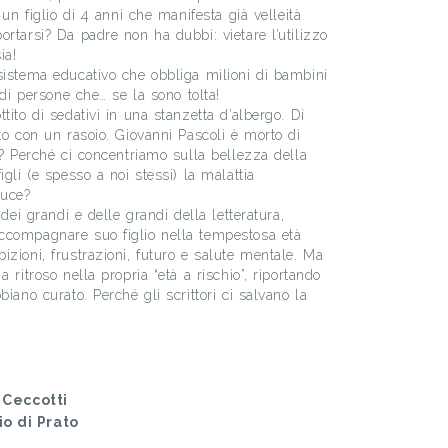
 un figlio di 4 anni che manifesta già velleità
rtarsi? Da padre non ha dubbi: vietare l’utilizzo
ia!
sistema educativo che obbliga milioni di bambini
 di persone che… se la sono tolta!
tito di sedativi in una stanzetta d’albergo. Di
to con un rasoio. Giovanni Pascoli è morto di
o? Perché ci concentriamo sulla bellezza della
igli (e spesso a noi stessi) la malattia
duce?
 dei grandi e delle grandi della letteratura,
ccompagnare suo figlio nella tempestosa età
zioni, frustrazioni, futuro e salute mentale. Ma
 ritroso nella propria “età a rischio”, riportando
biano curato. Perché gli scrittori ci salvano la
 Ceccotti
o di Prato