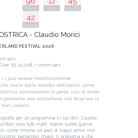
96
12
45
Giorni
Ore
Minuti
41
Secondi
STRICA - Claudio Morici
RLAND FESTIVAL 2026
mm.serv.
 Over 65 15,00€ + comm.serv.
sta (…) può essere metaforicamente
che nasce dalla malattia dell’ostrica: come
ll’ostrica ammirandone la perla, così di fronte
non pensiamo alla schizofrenia che forse era la
. Karl Jaspers
iografie per un programma tv sui libri, Claudio
crittori sono tutti matti. Hanno subito guerre
tili, come minimo un paio di tragici amori non
lissimo, parliamoci chiaro. Il problema è che