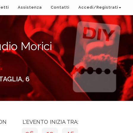
ietti
Assistenza
Contatti
Accedi/Registrati
io Morici
TAGLIA, 6
CON
L'EVENTO INIZIA TRA: