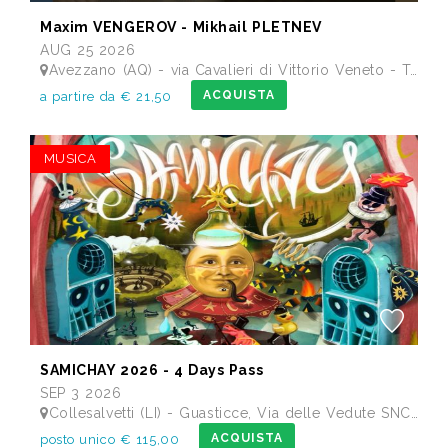
Maxim VENGEROV - Mikhail PLETNEV
AUG 25 2026
Avezzano (AQ) - via Cavalieri di Vittorio Veneto - Teatro dei Marsi
ACQUISTA
a partire da € 21,50
MUSICA
SAMICHAY 2026 - 4 Days Pass
SEP 3 2026
Collesalvetti (LI) - Guasticce, Via delle Vedute SNC - Lago Alberto, Tenuta Bellavista Insuese
ACQUISTA
posto unico € 115,00