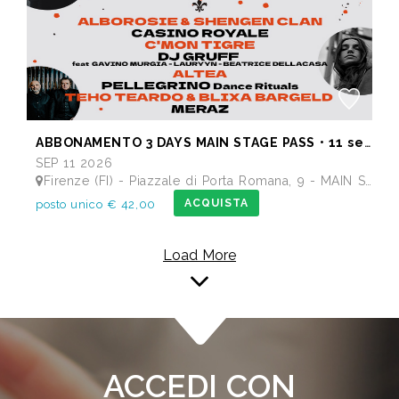
ABBONAMENTO 3 DAYS MAIN STAGE PASS • 11 settembre: Alborosie & Shengen Clan, DJ Gruff feat Gavino Murgia - Lauryyn - Beatrice Dellacasa, after party Dj Gruff • 12 settembre: Altea, Pellegrino, Casino Royale • 13 settembre: Meraz, Teho Teardo & Blixa Bargeld, C'Mon Tigre
SEP 11 2026
Firenze (FI) - Piazzale di Porta Romana, 9 - MAIN STAGE - Giardino delle Scuderie Reali
ACQUISTA
posto unico € 42,00
Load More
ACCEDI CON