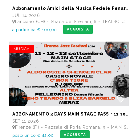
Abbonamento Amici della Musica Fedele Fenaroli 17 Concerti dal 14/07 al13/12 2026
JUL 14 2026
Lanciano (CH) - Strada de' Frentani, 6 - TEATRO COMUNALE FEDELE FENAROLI
ACQUISTA
a partire da € 100,00
MUSICA
ABBONAMENTO 3 DAYS MAIN STAGE PASS • 11 settembre: Alborosie & Shengen Clan, DJ Gruff feat Gavino Murgia - Lauryyn - Beatrice Dellacasa, after party Dj Gruff • 12 settembre: Altea, Pellegrino, Casino Royale • 13 settembre: Meraz, Teho Teardo & Blixa Bargeld, C'Mon Tigre
SEP 11 2026
Firenze (FI) - Piazzale di Porta Romana, 9 - MAIN STAGE - Giardino delle Scuderie Reali
ACQUISTA
posto unico € 42,00