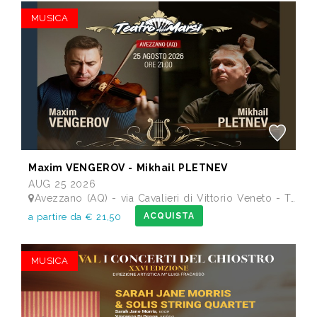
MUSICA
Maxim VENGEROV - Mikhail PLETNEV
AUG 25 2026
Avezzano (AQ) - via Cavalieri di Vittorio Veneto - Teatro dei Marsi
ACQUISTA
a partire da € 21,50
MUSICA