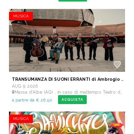
MUSICA
TRANSUMANZA DI SUONI ERRANTI di Ambrogio Sparagna
AUG 9 2026
Massa d'Albe (AQ) , in caso di maltempo Teatro dei Marsi Avezzano AQ - Anfiteatro Romano di Alba Fucens
ACQUISTA
a partire da € 26,50
MUSICA