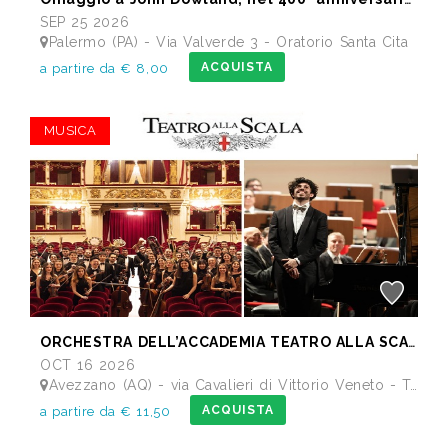
SEP 25 2026
Palermo (PA) - Via Valverde 3 - Oratorio Santa Cita
ACQUISTA
a partire da € 8,00
MUSICA
ORCHESTRA DELL’ACCADEMIA TEATRO ALLA SCALA di Milano
OCT 16 2026
Avezzano (AQ) - via Cavalieri di Vittorio Veneto - Teatro dei Marsi
ACQUISTA
a partire da € 11,50