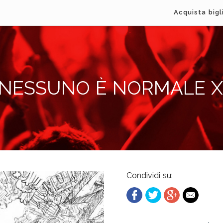
Acquista bigl
 NESSUNO È NORMALE XX
Condividi su: