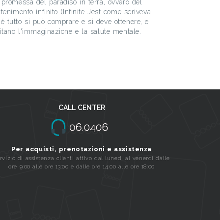
a promessa del paradiso in terra, ovvero del
ttenimento infinito (Infinite Jest come scriveva
é tutto si può comprare e si deve ottenere, e
litano l'immaginazione e la salute mentale.
CALL CENTER
Per acquisti, prenotazioni e assistenza
rvizio di assistenza clienti attivo dal lunedi al venerdi dalle
ore 9:00 alle ore 13:00 e dalle ore 14:00 alle ore 18:00