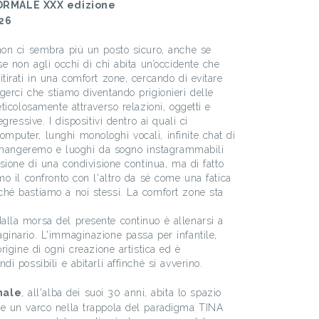
ORMALE XXX edizione
26
non ci sembra più un posto sicuro, anche se
se non agli occhi di chi abita un’occidente che
tirati in una comfort zone, cercando di evitare
gerci che stiamo diventando prigionieri delle
eticolosamente attraverso relazioni, oggetti e
egressive. I dispositivi dentro ai quali ci
puter, lunghi monologhi vocali, infinite chat di
he mangeremo e luoghi da sogno instagrammabili
usione di una condivisione continua, ma di fatto
mo il confronto con l'altro da sé come una fatica
ché bastiamo a noi stessi. La comfort zone sta
alla morsa del presente continuo è allenarsi a
ginario. L'immaginazione passa per infantile,
origine di ogni creazione artistica ed è
i possibili e abitarli affinché si avverino.
male
, all'alba dei suoi 30 anni, abita lo spazio
re un varco nella trappola del paradigma TINA