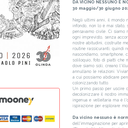
DA VICINO NESSUNO È N
30 maggio/30 giugno 20
Negli ultimi anni, il mondo 
infondo, non lo è mai stato, 
pensavamo civile. Ci siamo ri
ogni imprevisto, senza accor
nostre abitudini, costruite m
routine rassicuranti, quindi r
nascondiamo, smartphone, com
soliloquio, foto di piatti c
dove siamo soli, creano l'ill
annullano le relazioni. Vivia
a cui possiamo abdicare per
colonizzando tutto.
Un primo passo per uscire d
decolonizzare il nostro imma
ingenua e velleitaria ma è l'
ispirazione per esplorare mond
Da vicino nessuno è nor
dell'immaginazione per apri