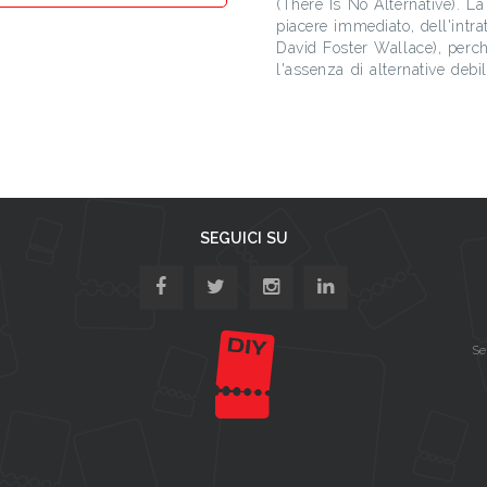
(There Is No Alternative). L
piacere immediato, dell'intra
David Foster Wallace), perch
l'assenza di alternative debi
SEGUICI SU
Se