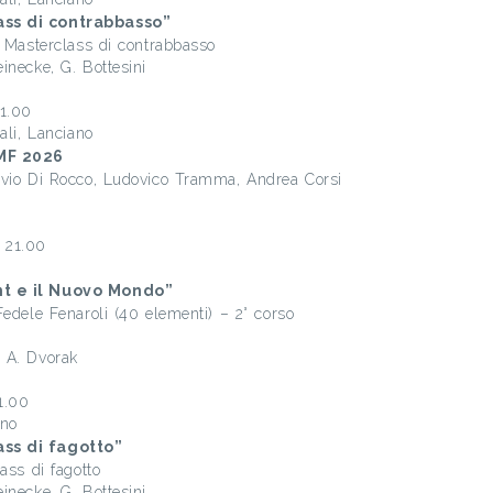
ass di contrabbasso”
i Masterclass di contrabbasso
inecke, G. Bottesini
21.00
ali, Lanciano
MF 2026
lvio Di Rocco, Ludovico Tramma, Andrea Corsi
 21.00
nt e il Nuovo Mondo”
Fedele Fenaroli (40 elementi) – 2° corso
 A. Dvorak
1.00
ano
ss di fagotto”
ass di fagotto
inecke, G. Bottesini