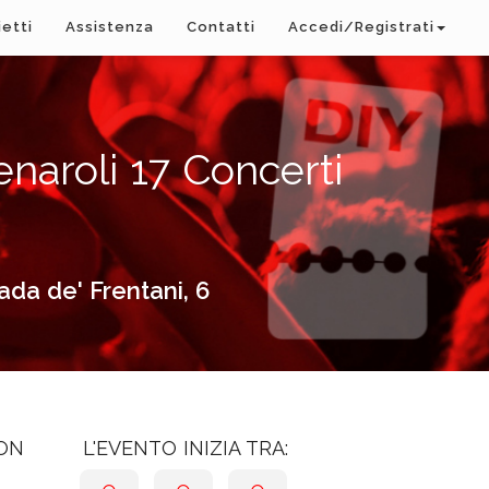
ietti
Assistenza
Contatti
Accedi/Registrati
aroli 17 Concerti
a de' Frentani, 6
CON
L'EVENTO INIZIA TRA: