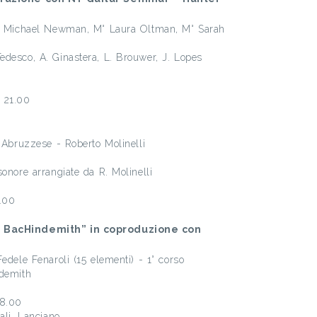
 M° Michael Newman, M° Laura Oltman, M° Sarah
edesco, A. Ginastera, L. Brouwer, J. Lopes
 21.00
a Abruzzese - Roberto Molinelli
onore arrangiate da R. Molinelli
1.00
: BacHindemith” in coproduzione con
edele Fenaroli (15 elementi) - 1° corso
ndemith
18.00
ali, Lanciano