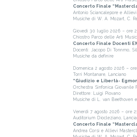
Concerto Finale “Mastercl
Antonio Sciancalepore e Alliev
Musiche di W. A. Mozart, C. Re
Giovedì 30 luglio 2026 – ore 
Chiostro Parco delle Arti Music
Concerto Finale Docenti E
Docenti: Jacopo Di Tonnmo, Si
Musiche da definire
Domenica 2 agosto 2026 – ore
Torri Montanare, Lanciano
“Giudizio e Libertà- Egmo
Orchestra Sinfonica Giovanile 
Direttore: Luigi Piovano
Musiche di L. van Beethoven e
Venerdì 7 agosto 2026 – ore 2
Auditorium Diocleziano, Lanci
Concerto Finale “Mastercla
Andrea Corsi e Allievi Mastercl
Musiche di W. A. Mozart, C. Re