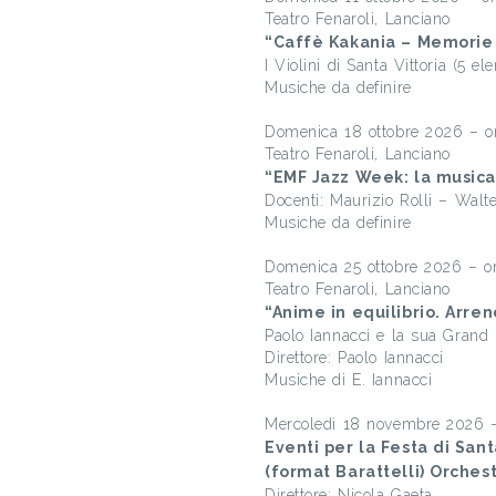
Teatro Fenaroli, Lanciano
“Caffè Kakania – Memorie 
I Violini di Santa Vittoria (5 el
Musiche da definire
Domenica 18 ottobre 2026 – o
Teatro Fenaroli, Lanciano
“EMF Jazz Week: la musica
Docenti: Maurizio Rolli – Walt
Musiche da definire
Domenica 25 ottobre 2026 – o
Teatro Fenaroli, Lanciano
“Anime in equilibrio. Arrend
Paolo Iannacci e la sua Grand
Direttore: Paolo Iannacci
Musiche di E. Iannacci
Mercoledì 18 novembre 2026 – 
Eventi per la Festa di Sant
(format Barattelli) Orches
Direttore: Nicola Gaeta