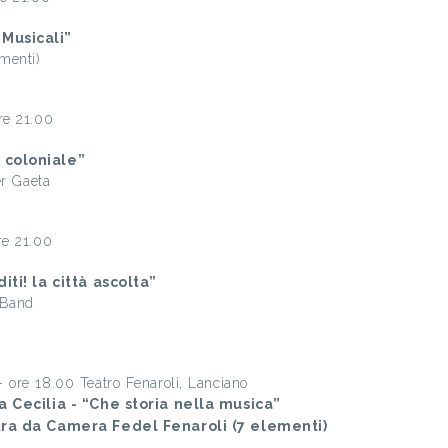
Musicali”
ementi)
re 21.00
 coloniale”
er Gaeta
re 21.00
iti! la città ascolta”
 Band
ore 18.00 Teatro Fenaroli, Lanciano
a Cecilia - “Che storia nella musica”
tra da Camera Fedel Fenaroli (7 elementi)