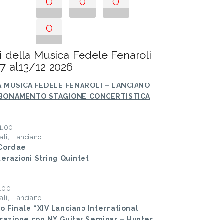
0
0
0
0
della Musica Fedele Fenaroli
07 al13/12 2026
A MUSICA FEDELE FENAROLI – LANCIANO
BBONAMENTO STAGIONE CONCERTISTICA
1.00
ali, Lanciano
 Cordae
erazioni String Quintet
1.00
ali, Lanciano
 Finale “XIV Lanciano International
orazione con NY Guitar Seminar – Hunter