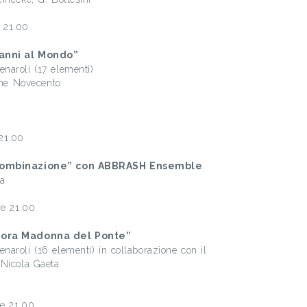
 21.00
 anni al Mondo”
naroli (17 elementi)
ione Novecento
21.00
e combinazione” con ABBRASH Ensemble
la
re 21.00
gnora Madonna del Ponte”
aroli (16 elementi) in collaborazione con il
 Nicola Gaeta
e 21.00