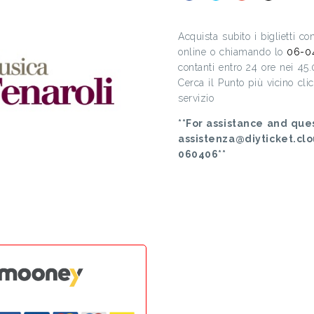
Acquista subito i biglietti c
online o chiamando lo
06-0
contanti entro 24 ore nei 45
Cerca il Punto più vicino cl
servizio
**For assistance and ques
assistenza@diyticket.cl
060406**