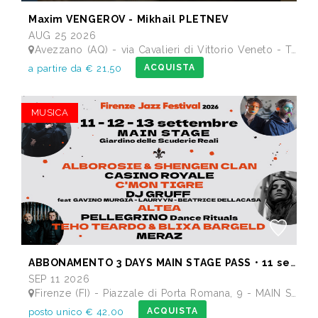
Maxim VENGEROV - Mikhail PLETNEV
AUG 25 2026
Avezzano (AQ) - via Cavalieri di Vittorio Veneto - Teatro dei Marsi
ACQUISTA
a partire da € 21,50
MUSICA
ABBONAMENTO 3 DAYS MAIN STAGE PASS • 11 settembre: Alborosie & Shengen Clan, DJ Gruff feat Gavino Murgia - Lauryyn - Beatrice Dellacasa, after party Dj Gruff • 12 settembre: Altea, Pellegrino, Casino Royale • 13 settembre: Meraz, Teho Teardo & Blixa Bargeld, C'Mon Tigre
SEP 11 2026
Firenze (FI) - Piazzale di Porta Romana, 9 - MAIN STAGE - Giardino delle Scuderie Reali
ACQUISTA
posto unico € 42,00