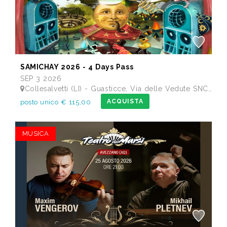
SAMICHAY 2026 - 4 Days Pass
SEP 3 2026
Collesalvetti (LI) - Guasticce, Via delle Vedute SNC - Lago Alberto, Tenuta Bellavista Insuese
ACQUISTA
posto unico € 115,00
MUSICA