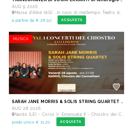
AUG 9 2026
Massa d'Albe (AQ) , in caso di maltempo Teatro dei Marsi Avezzano AQ - Anfiteatro Romano di Alba Fucens
ACQUISTA
a partire da € 26,50
MUSICA
SARAH JANE MORRIS & SOLIS STRING QUARTET - Festival I Concerti del Chiostro
AUG 28 2026
Nardò (LE) - Corso V. Emanuele II - Chiostro dei Carmelitani
ACQUISTA
posto unico € 11,20