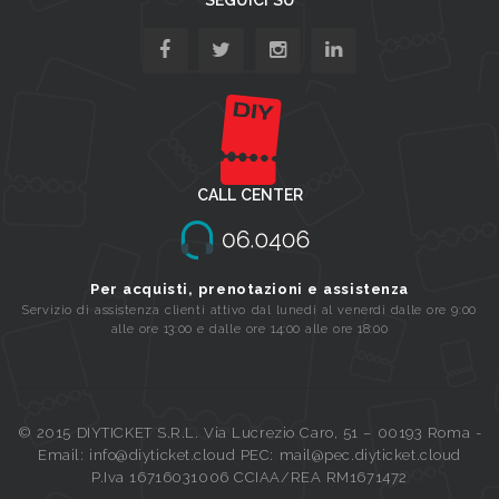
CALL CENTER
Per acquisti, prenotazioni e assistenza
Servizio di assistenza clienti attivo dal lunedi al venerdi dalle ore 9:00
alle ore 13:00 e dalle ore 14:00 alle ore 18:00
© 2015 DIYTICKET S.R.L. Via Lucrezio Caro, 51 – 00193 Roma -
Email: info@diyticket.cloud PEC: mail@pec.diyticket.cloud
P.Iva 16716031006 CCIAA/REA RM1671472