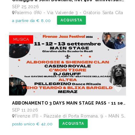
SEP 25 2026
Palermo (PA) - Via Valverde 3 - Oratorio Santa Cita
ACQUISTA
a partire da € 8,00
MUSICA
ABBONAMENTO 3 DAYS MAIN STAGE PASS • 11 settembre: Alborosie & Shengen Clan, DJ Gruff feat Gavino Murgia - Lauryyn - Beatrice Dellacasa, after party Dj Gruff • 12 settembre: Altea, Pellegrino, Casino Royale • 13 settembre: Meraz, Teho Teardo & Blixa Bargeld, C'Mon Tigre
SEP 11 2026
Firenze (FI) - Piazzale di Porta Romana, 9 - MAIN STAGE - Giardino delle Scuderie Reali
ACQUISTA
posto unico € 42,00