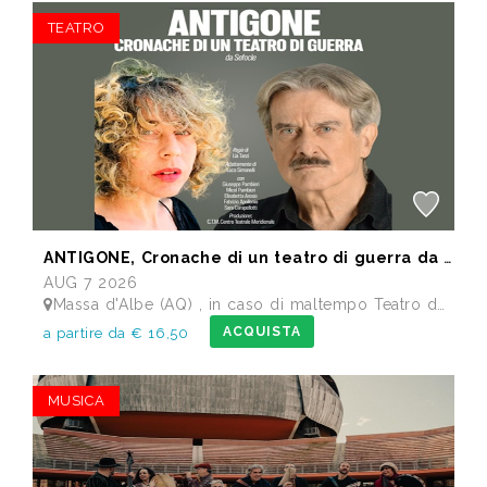
TEATRO
ANTIGONE, Cronache di un teatro di guerra da Sofocle
AUG 7 2026
Massa d'Albe (AQ) , in caso di maltempo Teatro dei Marsi Avezzano AQ - Anfiteatro Romano di Alba Fucens
ACQUISTA
a partire da € 16,50
MUSICA