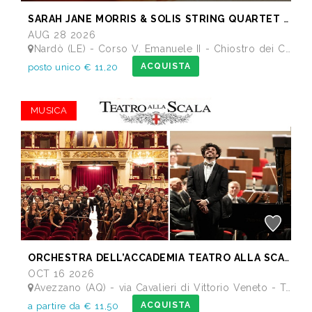
SARAH JANE MORRIS & SOLIS STRING QUARTET - Festival I Concerti del Chiostro
AUG 28 2026
Nardò (LE) - Corso V. Emanuele II - Chiostro dei Carmelitani
ACQUISTA
posto unico € 11,20
MUSICA
ORCHESTRA DELL’ACCADEMIA TEATRO ALLA SCALA di Milano
OCT 16 2026
Avezzano (AQ) - via Cavalieri di Vittorio Veneto - Teatro dei Marsi
ACQUISTA
a partire da € 11,50