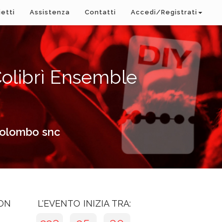
ietti
Assistenza
Contatti
Accedi/Registrati
olibrì Ensemble
Colombo snc
CON
L'EVENTO INIZIA TRA: