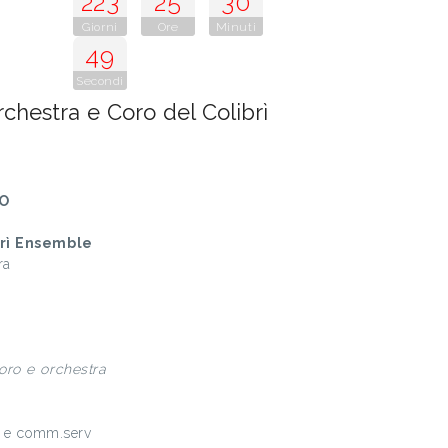
223
25
30
Giorni
Ore
Minuti
47
Secondi
hestra e Coro del Colibrì
O
brì Ensemble
ra
oro e orchestra
p e comm.serv