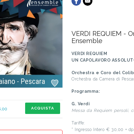
VERDI REQUIEM - Orc
Ensemble
VERDI REQUIEM
UN CAPOLAVORO ASSOLUT
Orchestra e Coro del Coli
Orchestra da Camera di Pesca
Programma:
G. Verdi
ACQUISTA
6,00
Messa da Requiem persoli, c
Tariffe:
* Ingresso Intero € 30,00 + d