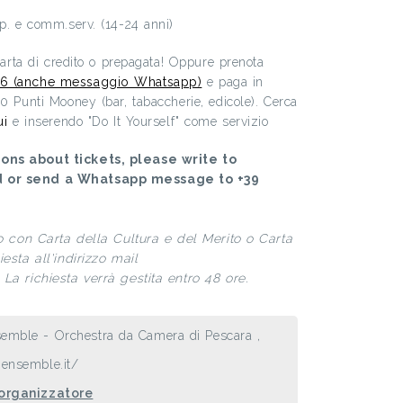
.p. e comm.serv. (14-24 anni)
 carta di credito o prepagata! Oppure prenota
6 (anche messaggio Whatsapp)
e paga in
00 Punti Mooney (bar, tabaccherie, edicole). Cerca
ui
e inserendo "Do It Yourself" come servizio
ons about tickets, please write to
d or send a Whatsapp message to +39
to con Carta della Cultura e del Merito o Carta
esta all'indirizzo mail
La richiesta verrà gestita entro 48 ore.
nsemble - Orchestra da Camera di Pescara ,
iensemble.it/
 organizzatore