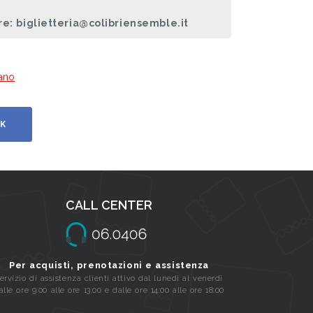
e: biglietteria@colibriensemble.it
iano
K
CALL CENTER
Per acquisti, prenotazioni e assistenza
ervizio di assistenza clienti attivo dal lunedi al venerdi
alle ore 9:00 alle ore 13:00 e dalle ore 14:00 alle ore 18:00