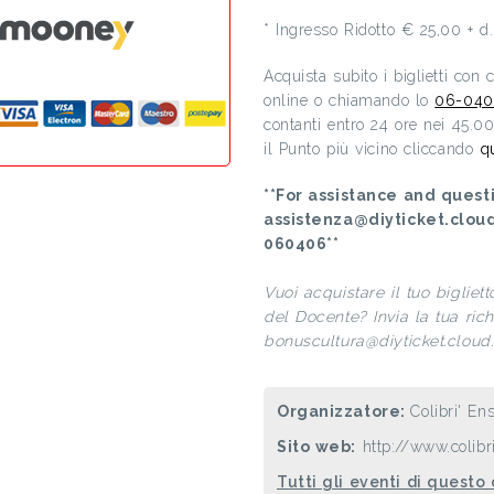
* Ingresso Ridotto € 25,00 + d
Acquista subito i biglietti con
online o chiamando lo
06-040
contanti entro 24 ore nei 45.0
il Punto più vicino cliccando
q
**For assistance and questi
assistenza@diyticket.clou
060406**
Vuoi acquistare il tuo bigliet
del Docente? Invia la tua richi
bonuscultura@diyticket.cloud. 
Organizzatore:
Colibri' E
Sito web:
http://www.colibr
Tutti gli eventi di questo