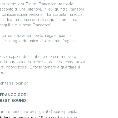
ato come Idra Teatro, Francesco trasporta il
cconto di vita interiore, in cui quindici canzoni
e considerazioni personali. La scaletta intreccia
ti teatrali a successi discografici amati dal
nquilla e Io sono Francesco).
ricarico attraversa libertà negate, identità
n il suo sguardo unico: disarmante, fragile,
so, capace di far riflettere e commuovere,
ire la purezza e la bellezza dell'arte come unica
re, riconoscersi. E forse tornare a guardare il
re.
chitarra, opinioni;
FRANCO GODI
BEST SOUND
 carta di credito o prepagata! Oppure prenota
6 (anche messaggio Whatsapp)
e paga in