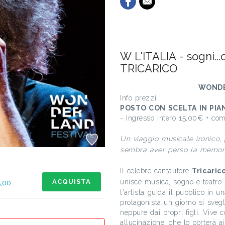
W L'ITALIA - sogni...
TRICARICO
WONDE
Info prezzi:
POSTO CON SCELTA IN PIA
- Ingresso Intero 15,00€ + co
Un viaggio musicale ironico,
sembra aver perso la memori
Il celebre cantautore
Tricaric
ACQUISTA
unisce musica, sogno e teatro
,00
l'artista guida il pubblico in 
protagonista un giorno si sveg
neppure dai propri figli. Vive 
allucinazione, che lo porterà ai