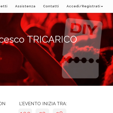
ietti
Assistenza
Contatti
Accedi/Registrati
rancesco TRICARICO
CON
L'EVENTO INIZIA TRA: