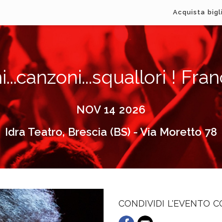
Acquista bigl
i...canzoni...squallori ! F
NOV 14 2026
Idra Teatro, Brescia (BS) - Via Moretto 78
CONDIVIDI L'EVENTO 