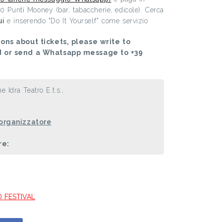
00 Punti Mooney (bar, tabaccherie, edicole). Cerca
ui
e inserendo "Do It Yourself" come servizio
ons about tickets, please write to
d or send a Whatsapp message to +39
e Idra Teatro E.t.s.,
 organizzatore
re:
D FESTIVAL