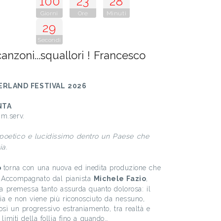
100
23
28
Giorni
Ore
Minuti
28
Secondi
canzoni...squallori ! Francesco
RLAND FESTIVAL 2026
NTA
mm.serv.
 poetico e lucidissimo dentro un Paese che
a.
o
torna con una nuova ed inedita produzione che
. Accompagnato dal pianista
Michele Fazio
,
una premessa tanto assurda quanto dolorosa: il
lia e non viene più riconosciuto da nessuno,
così un progressivo estraniamento, tra realtà e
 limiti della follia fino a quando…