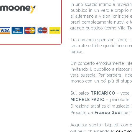
In uno spazio intimo e ravvicin
pubblico in un vero e proprio ra
si alternano a visioni oniriche 
brani completamente nuovi e tes
grande pubblico (come Vita Tra
Tra canzoni e pensieri storti, T
smarrite e follie quotidiane co
feroce.
Un concerto emotivamente inten
invitando il pubblico a riscopr
vera bussola. Per perdersi, ride
mondo con un po’ più di stupo
Sul palco
TRICARICO
– voce, 
MICHELE FAZIO
– pianoforte
Direzione artistica e musicale:
Prodotto da
Franco Godi
per
Acquista subito i biglietti con
online o chiamando lo
06-040