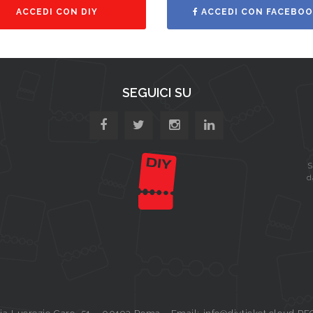
ACCEDI CON DIY
ACCEDI CON FACEBOO
SEGUICI SU
S
d