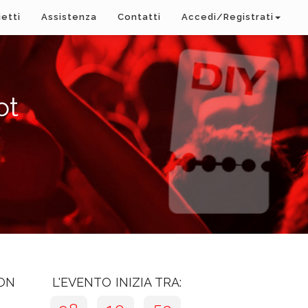
ietti
Assistenza
Contatti
Accedi/Registrati
ot
CON
L'EVENTO INIZIA TRA: