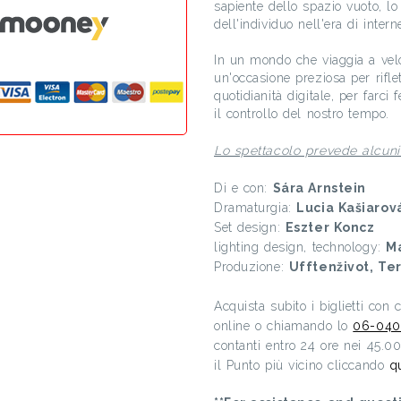
sapiente dello spazio vuoto, lo 
dell'individuo nell'era di interne
In un mondo che viaggia a velo
un'occasione preziosa per rifle
quotidianità digitale, per farc
il controllo del nostro tempo.
Lo spettacolo prevede alcuni
Di e con:
Sára Arnstein
Dramaturgia:
Lucia Kašiaro
Set design:
Eszter Koncz
lighting design, technology:
M
Produzione:
Ufftenživot, T
Acquista subito i biglietti con
online o chiamando lo
06-040
contanti entro 24 ore nei 45.0
il Punto più vicino cliccando
q