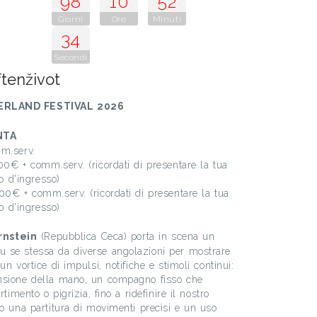
98
10
52
Giorni
Ore
Minuti
32
Secondi
enživot
RLAND FESTIVAL 2026
NTA
mm.serv.
00€ + comm.serv. (ricordati di presentare la tua
lo d'ingresso)
00€ + comm.serv. (ricordati di presentare la tua
lo d'ingresso)
rnstein
(Repubblica Ceca) porta in scena un
 se stessa da diverse angolazioni per mostrare
n vortice di impulsi, notifiche e stimoli continui:
nsione della mano, un compagno fisso che
timento o pigrizia, fino a ridefinire il nostro
so una partitura di movimenti precisi e un uso