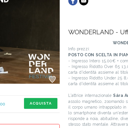
WONDERLAND - Ufft
WONDE
Info prezzi:
POSTO CON SCELTA IN PIA
- Ingresso Intero 15,00€ + co
- Ingresso Ridotto Over 65 13,
carta d'identità assieme al tito
- Ingresso Ridotto Under 25 8,
carta d'identità assieme al tito
L'attrice internazionale
Sára A
assolo magnetico, zoomando su
ACQUISTA
,00
il corpo umano intrappolato in u
lo smartphone diventa un'este
risponde a noia, abitudine, diver
stesso stato mentale. Attraver