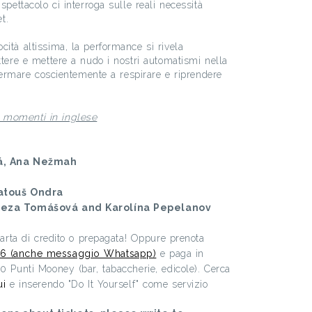
spettacolo ci interroga sulle reali necessità
t.
cità altissima, la performance si rivela
ttere e mettere a nudo i nostri automatismi nella
i fermare coscientemente a respirare e riprendere
 momenti in inglese
vá, Ana Nežmah
atouš Ondra
ereza Tomášová and Karolína Pepelanov
 carta di credito o prepagata! Oppure prenota
6 (anche messaggio Whatsapp)
e paga in
00 Punti Mooney (bar, tabaccherie, edicole). Cerca
ui
e inserendo "Do It Yourself" come servizio