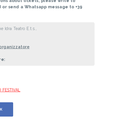
ons about tickets, please write to
d or send a Whatsapp message to +39
e Idra Teatro E.t.s.,
 organizzatore
re:
D FESTIVAL
K