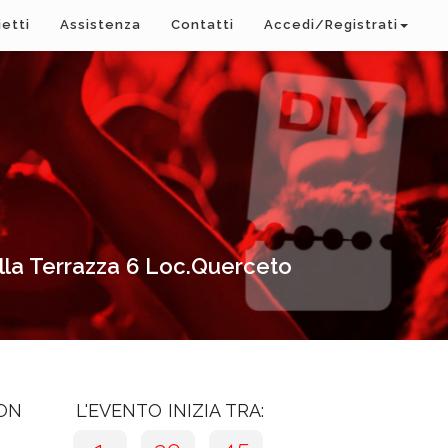
ietti
Assistenza
Contatti
Accedi/Registrati
ella Terrazza 6 Loc.Querceto
CON
L'EVENTO INIZIA TRA: