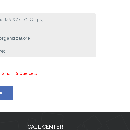
one MARCO POLO aps,
 organizzatore
re:
lo Ginori Di Querceto
K
CALL CENTER