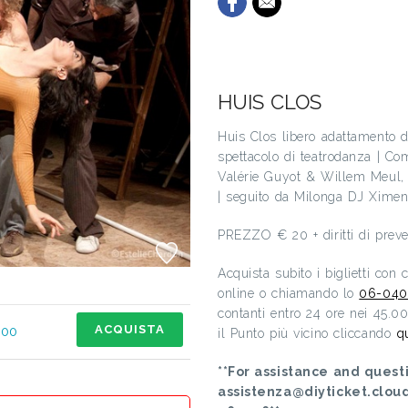
HUIS CLOS
Huis Clos libero adattamento d
spettacolo di teatrodanza | C
Valérie Guyot & Willem Meul, 
| seguito da Milonga DJ Xime
PREZZO € 20 + diritti di preve
Acquista subito i biglietti con
online o chiamando lo
06-040
contanti entro 24 ore nei 45.0
ACQUISTA
,00
il Punto più vicino cliccando
q
**For assistance and questi
assistenza@diyticket.clou