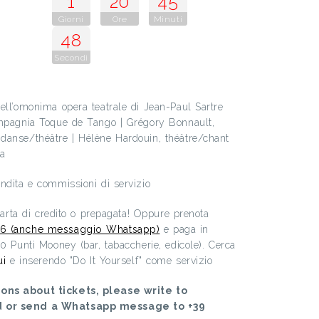
1
20
45
Giorni
Ore
Minuti
47
Secondi
ell’omonima opera teatrale di Jean-Paul Sartre
ompagnia Toque de Tango | Grégory Bonnault,
danse/théâtre | Hélène Hardouin, théâtre/chant
na
ndita e commissioni di servizio
 carta di credito o prepagata! Oppure prenota
6 (anche messaggio Whatsapp)
e paga in
00 Punti Mooney (bar, tabaccherie, edicole). Cerca
ui
e inserendo "Do It Yourself" come servizio
ons about tickets, please write to
d or send a Whatsapp message to +39