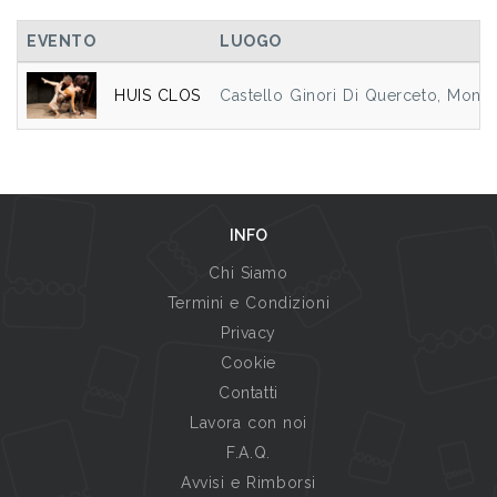
EVENTO
LUOGO
HUIS CLOS
Castello Ginori Di Querceto, Montec
INFO
Chi Siamo
Termini e Condizioni
Privacy
Cookie
Contatti
Lavora con noi
F.A.Q.
Avvisi e Rimborsi