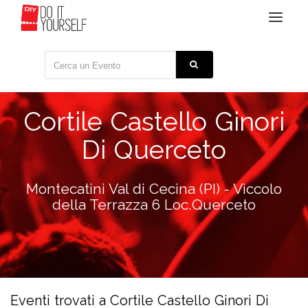
Toggle
navigat
Cortile Castello Ginori
Di Querceto
Montecatini Val di Cecina (PI) - Viccolo
della Terrazza 6 Loc.Querceto
Eventi trovati a Cortile Castello Ginori Di