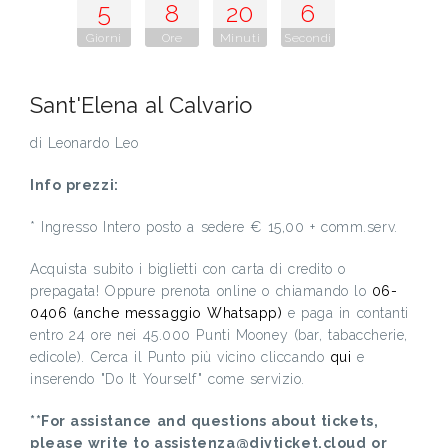
5
8
20
5
Giorni
Ore
Minuti
Secondi
Sant'Elena al Calvario
di Leonardo Leo
Info prezzi:
* Ingresso Intero posto a sedere € 15,00 + comm.serv.
Acquista subito i biglietti con carta di credito o
prepagata! Oppure prenota online o chiamando lo
06-
0406 (anche messaggio Whatsapp)
e paga in contanti
entro 24 ore nei 45.000 Punti Mooney (bar, tabaccherie,
edicole). Cerca il Punto più vicino cliccando
qui
e
inserendo "Do It Yourself" come servizio.
**For assistance and questions about tickets,
please write to assistenza@diyticket.cloud or