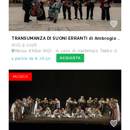
TRANSUMANZA DI SUONI ERRANTI di Ambrogio Sparagna
AUG 9 2026
Massa d'Albe (AQ) , in caso di maltempo Teatro dei Marsi Avezzano AQ - Anfiteatro Romano di Alba Fucens
ACQUISTA
a partire da € 26,50
MUSICA