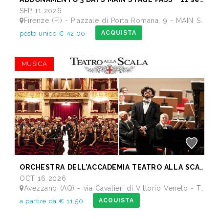
SEP 11 2026
Firenze (FI) - Piazzale di Porta Romana, 9 - MAIN STAGE - Giardino delle Scuderie Reali
ACQUISTA
posto unico € 42,00
MUSICA
ORCHESTRA DELL’ACCADEMIA TEATRO ALLA SCALA di Milano
OCT 16 2026
Avezzano (AQ) - via Cavalieri di Vittorio Veneto - Teatro dei Marsi
ACQUISTA
a partire da € 11,50