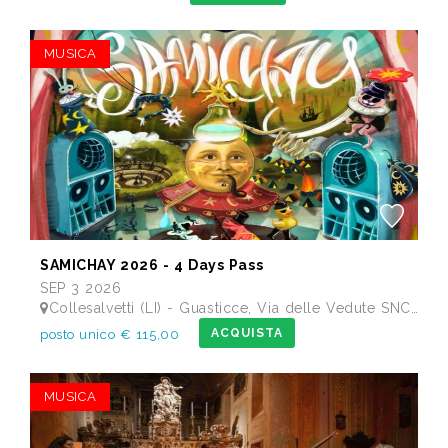
MUSICA
SAMICHAY 2026 - 4 Days Pass
SEP 3 2026
Collesalvetti (LI) - Guasticce, Via delle Vedute SNC - Lago Alberto, Tenuta Bellavista Insuese
ACQUISTA
posto unico € 115,00
MUSICA