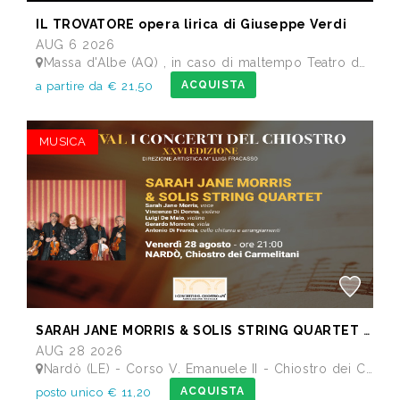
IL TROVATORE opera lirica di Giuseppe Verdi
AUG 6 2026
Massa d'Albe (AQ) , in caso di maltempo Teatro dei Marsi Avezzano AQ - Anfiteatro Romano di Alba Fucens
ACQUISTA
a partire da € 21,50
MUSICA
SARAH JANE MORRIS & SOLIS STRING QUARTET - Festival I Concerti del Chiostro
AUG 28 2026
Nardò (LE) - Corso V. Emanuele II - Chiostro dei Carmelitani
ACQUISTA
posto unico € 11,20