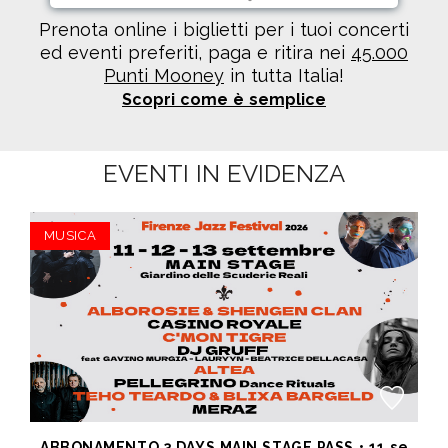
Prenota online i biglietti per i tuoi concerti
ed eventi preferiti, paga e ritira nei
45.000
Punti Mooney
in tutta Italia!
Scopri come è semplice
EVENTI IN EVIDENZA
MUSICA
ABBONAMENTO 3 DAYS MAIN STAGE PASS • 11 settembre: Alborosie & Shengen Clan, DJ Gruff feat Gavino Murgia - Lauryyn - Beatrice Dellacasa, after party Dj Gruff • 12 settembre: Altea, Pellegrino, Casino Royale • 13 settembre: Meraz, Teho Teardo & Blixa Bargeld, C'Mon Tigre