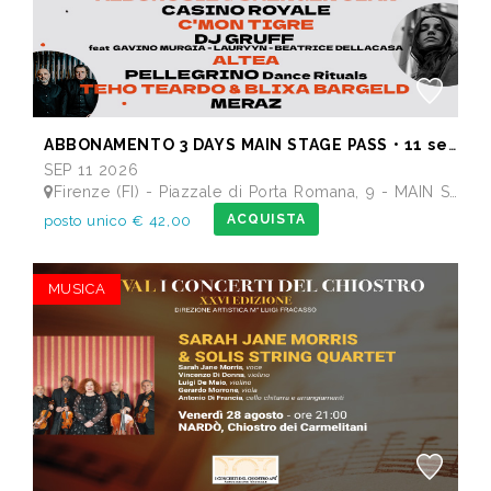
ABBONAMENTO 3 DAYS MAIN STAGE PASS • 11 settembre: Alborosie & Shengen Clan, DJ Gruff feat Gavino Murgia - Lauryyn - Beatrice Dellacasa, after party Dj Gruff • 12 settembre: Altea, Pellegrino, Casino Royale • 13 settembre: Meraz, Teho Teardo & Blixa Bargeld, C'Mon Tigre
SEP 11 2026
Firenze (FI) - Piazzale di Porta Romana, 9 - MAIN STAGE - Giardino delle Scuderie Reali
ACQUISTA
posto unico € 42,00
MUSICA