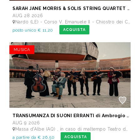
SARAH JANE MORRIS & SOLIS STRING QUARTET - Festival I Concerti del Chiostro
AUG 28 2026
Nardò (LE) - Corso V. Emanuele II - Chiostro dei Carmelitani
ACQUISTA
posto unico € 11,20
MUSICA
TRANSUMANZA DI SUONI ERRANTI di Ambrogio Sparagna
AUG 9 2026
Massa d'Albe (AQ) , in caso di maltempo Teatro dei Marsi Avezzano AQ - Anfiteatro Romano di Alba Fucens
ACQUISTA
a partire da € 26,50