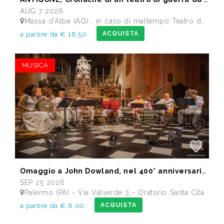
AUG 7 2026
Massa d'Albe (AQ) , in caso di maltempo Teatro dei Marsi Avezzano AQ - Anfiteatro Romano di Alba Fucens
ACQUISTA
a partire da € 16,50
MUSICA
Omaggio a John Dowland, nel 400° anniversario della morte
SEP 25 2026
Palermo (PA) - Via Valverde 3 - Oratorio Santa Cita
ACQUISTA
a partire da € 8,00