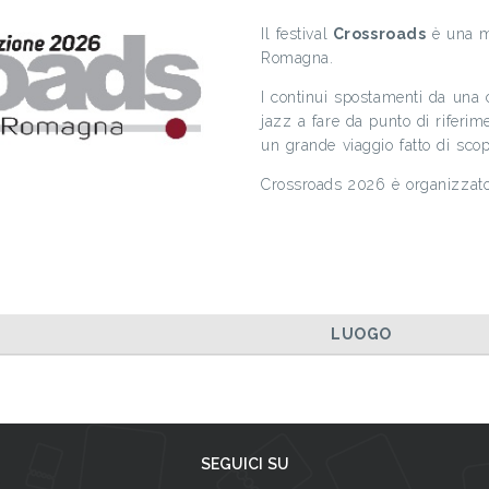
Il festival
Crossroads
è una ma
Romagna.
I continui spostamenti da una ci
jazz a fare da punto di riferime
un grande viaggio fatto di scop
Crossroads 2026 è organizza
LUOGO
SEGUICI SU