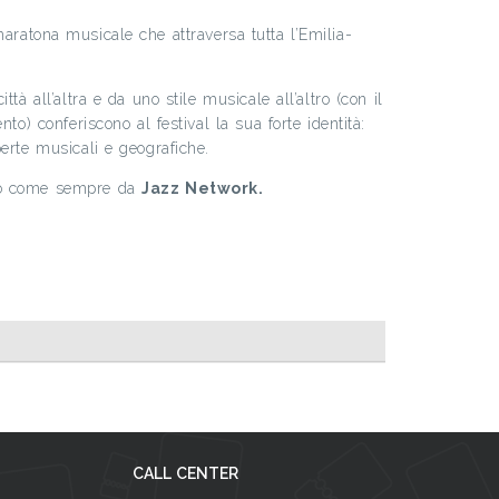
ratona musicale che attraversa tutta l’Emilia-
ttà all’altra e da uno stile musicale all’altro (con il
nto) conferiscono al festival la sua forte identità:
erte musicali e geografiche.
to come sempre da
Jazz Network.
CALL CENTER