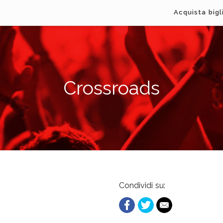
Acquista bigl
Crossroads
Condividi su: