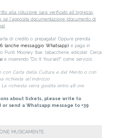
iritto alla riduzione sarà verificato all'ingresso,
on sé l'apposita documentazione (documento di
ne)
 carta di credito o prepagata! Oppure prenota
6 (anche messaggio Whatsapp)
e paga in
00 Punti Mooney (bar, tabaccherie, edicole). Cerca
ui
e inserendo "Do It Yourself" come servizio.
to con Carta della Cultura e del Merito o con
 richiesta all'indirizzo
La richiesta verrà gestita entro 48 ore.
ons about tickets, please write to
d or send a Whatsapp message to +39
IONE MUSICAMENTE,