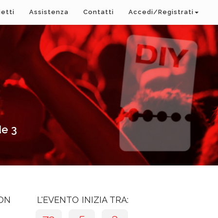
ietti
Assistenza
Contatti
Accedi/Registrati
de 3
CON
L'EVENTO INIZIA TRA: