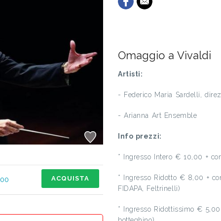
Omaggio a Vivaldi
Artisti:
- Federico Maria Sardelli, dire
- Arianna Art Ensemble
Info prezzi:
* Ingresso Intero € 10,00 + c
* Ingresso Ridotto € 8,00 + co
ACQUISTA
,00
FIDAPA, Feltrinelli)
* Ingresso Ridottissimo € 5,00 
botteghino)