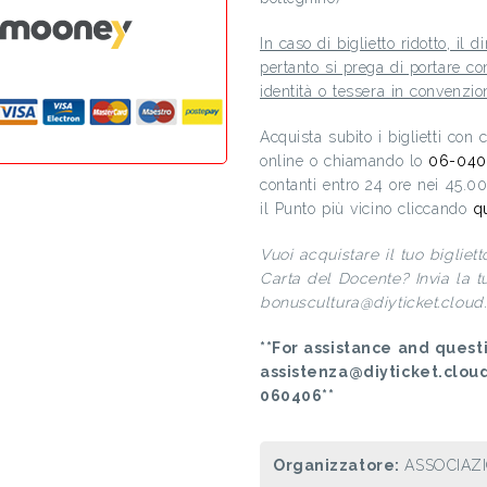
In caso di biglietto ridotto, il d
pertanto si prega di portare c
identità o tessera in convenzio
Acquista subito i biglietti con
online o chiamando lo
06-040
contanti entro 24 ore nei 45.0
il Punto più vicino cliccando
q
Vuoi acquistare il tuo bigliet
Carta del Docente? Invia la tua
bonuscultura@diyticket.cloud. 
**For assistance and questi
assistenza@diyticket.clou
060406**
Organizzatore:
ASSOCIAZ