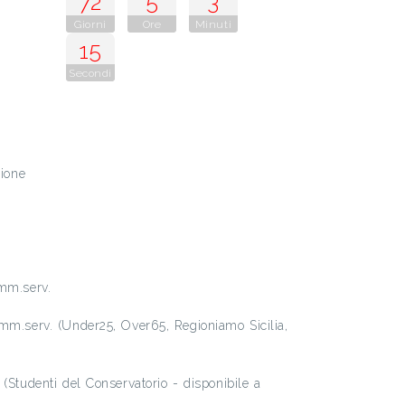
72
5
3
Giorni
Ore
Minuti
14
Secondi
zione
omm.serv.
mm.serv. (Under25, Over65, Regioniamo Sicilia,
(Studenti del Conservatorio - disponibile a