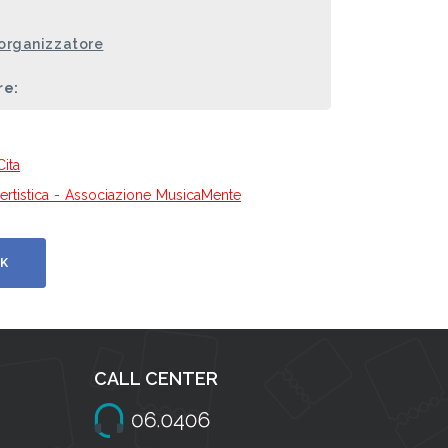
 organizzatore
re:
Cita
certistica - Associazione MusicaMente
K
CALL CENTER