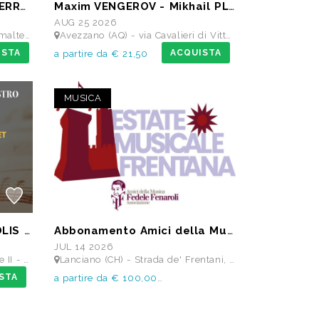
TRANSUMANZA DI SUONI ERRANTI di Ambrogio Sparagna
Maxim VENGEROV - Mikhail PLETNEV
AUG 25 2026
o di Alba Fucens
Avezzano (AQ) - via Cavalieri di Vittorio Veneto - Teatro dei Marsi
ISTA
ACQUISTA
a partire da € 21,50
MUSICA
SARAH JANE MORRIS & SOLIS STRING QUARTET - Festival I Concerti del Chiostro
Abbonamento Amici della Musica Fedele Fenaroli 17 Concerti dal 14/07 al13/12 2026
JUL 14 2026
rmelitani
Lanciano (CH) - Strada de' Frentani, 6 - TEATRO COMUNALE FEDELE FENAROLI
STA
a partire da € 100,00