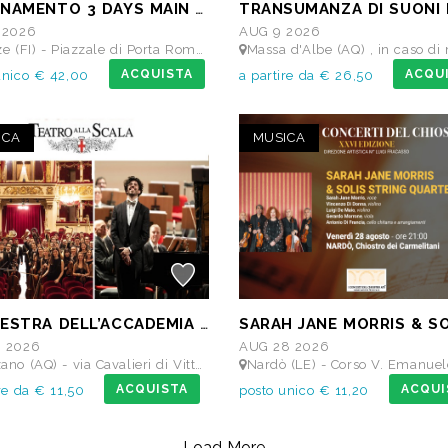
ABBONAMENTO 3 DAYS MAIN STAGE PASS • 11 settembre: Alborosie & Shengen Clan, DJ Gruff feat Gavino Murgia - Lauryyn - Beatrice Dellacasa, after party Dj Gruff • 12 settembre: Altea, Pellegrino, Casino Royale • 13 settembre: Meraz, Teho Teardo & Blixa Bargeld, C'Mon Tigre
 2026
AUG 9 2026
 Piazzale di Porta Romana, 9 - MAIN STAGE - Giardino delle Scuderie Reali
Massa d'Albe (AQ) , in caso di maltempo Teatro dei Marsi Avezzano AQ - Anfiteatro Roman
ACQUISTA
ACQU
unico € 42,00
a partire da € 26,50
ICA
MUSICA
ORCHESTRA DELL’ACCADEMIA TEATRO ALLA SCALA di Milano
6 2026
AUG 28 2026
Q) - via Cavalieri di Vittorio Veneto - Teatro dei Marsi
Nardò (LE) - Corso V. Emanuele II - Chiostro dei Ca
ACQUISTA
ACQUI
re da € 11,50
posto unico € 11,20
Load More