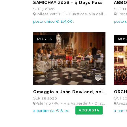
SAMICHAY 2026 - 4 Days Pass
SEP 3 2026
SEP 11
Collesalvetti (LI) - Guasticce, Via delle Vedute SNC - Lago Alberto, Tenuta Bellavista Insuese
Firenze (FI) -
posto unico € 115,00
posto 
MUSICA
MUS
Omaggio a John Dowland, nel 400° anniversario della morte
SEP 25 2026
OCT 1
Palermo (PA) - Via Valverde 3 - Oratorio Santa Cita
Avezzano (A
ACQUISTA
a partire da € 8,00
a parti