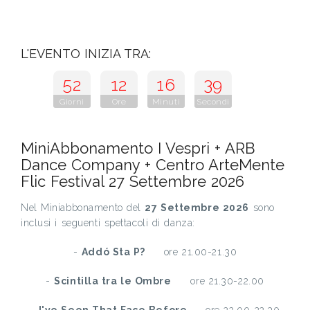
L'EVENTO INIZIA TRA:
52
12
16
38
Giorni
Ore
Minuti
Secondi
MiniAbbonamento I Vespri + ARB
Dance Company + Centro ArteMente
Flic Festival 27 Settembre 2026
Nel Miniabbonamento del
27 Settembre 2026
sono
inclusi i seguenti spettacoli di danza:
-
Addó Sta P?
ore 21.00-21.30
-
Scintilla tra le Ombre
ore 21.30-22.00
-
I've Seen That Face Before
ore 22.00-22.30