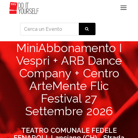
Toggle
navigat
MiniAbbonamento I
Vespri + ARB Dance
Company + Centro
ArteMente Flic
Festival 27
Settembre 2026
TEATRO COMUNALE FEDELE
FENAROLI, Lanciano (CH) - Strada